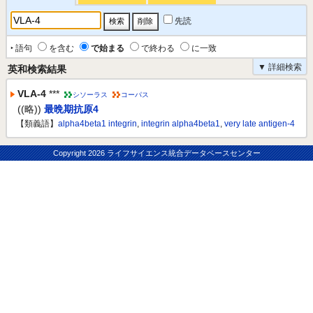
先読
‣ 語句
を含む
で始まる
で終わる
に一致
▼ 詳細検索
英和検索結果
VLA-4
***
シソーラス
コーパス
((略))
最晩期抗原4
【類義語】
alpha4beta1 integrin
,
integrin alpha4beta1
,
very late antigen-4
Copyright
2026 ライフサイエンス統合データベースセンター