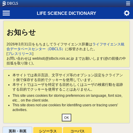
LIFE SCIENCE DICTIONARY
お知らせ
2026年3月31日をもちましてライフサイエンス辞書は
ライフサイエンス統
合データベースセンター（DBCLS）
に移管されました。
[
プレスリリース
]
お問い合わせは weblsd(@)dbcls.rois.ac.jp までお願いします(@の前後の中
括弧を取り除く)。
本サイトでは表示言語、文字サイズ等のオプション設定をクライアン
ト側で保存する目的でクッキーを使用しています。
本サイトではユーザを特定する目的もしくはユーザの検索行動を追跡
する目的でクッキーを使用することはありません。
This site uses cookies for storing preferences on language, font size,
etc... on the client side.
This site does not use cookies for identifing users or tracing users'
activities.
英和・和英
シソーラス
コーパス