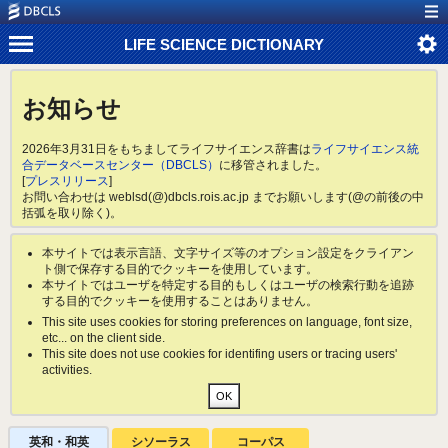
LIFE SCIENCE DICTIONARY
お知らせ
2026年3月31日をもちましてライフサイエンス辞書は
ライフサイエンス統
合データベースセンター（DBCLS）
に移管されました。
[
プレスリリース
]
お問い合わせは weblsd(@)dbcls.rois.ac.jp までお願いします(@の前後の中
括弧を取り除く)。
本サイトでは表示言語、文字サイズ等のオプション設定をクライアン
ト側で保存する目的でクッキーを使用しています。
本サイトではユーザを特定する目的もしくはユーザの検索行動を追跡
する目的でクッキーを使用することはありません。
This site uses cookies for storing preferences on language, font size,
etc... on the client side.
This site does not use cookies for identifing users or tracing users'
activities.
英和・和英
シソーラス
コーパス