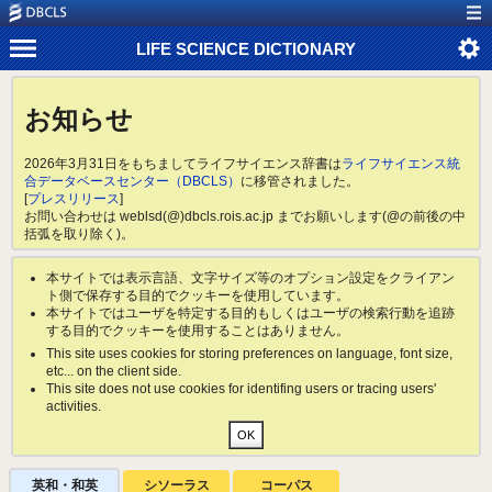
LIFE SCIENCE DICTIONARY
お知らせ
2026年3月31日をもちましてライフサイエンス辞書は
ライフサイエンス統
合データベースセンター（DBCLS）
に移管されました。
[
プレスリリース
]
お問い合わせは weblsd(@)dbcls.rois.ac.jp までお願いします(@の前後の中
括弧を取り除く)。
本サイトでは表示言語、文字サイズ等のオプション設定をクライアン
ト側で保存する目的でクッキーを使用しています。
本サイトではユーザを特定する目的もしくはユーザの検索行動を追跡
する目的でクッキーを使用することはありません。
This site uses cookies for storing preferences on language, font size,
etc... on the client side.
This site does not use cookies for identifing users or tracing users'
activities.
英和・和英
シソーラス
コーパス