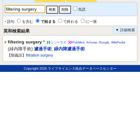
先読
‣ 語句
を含む
で始まる
で終わる
に一致
▼ 詳細検索
英和検索結果
filtering surgery
*
シソーラス
PubMed
,
Scholar
,
Google
,
WikiPedia
(緑内障手術)
濾過手術
,
緑内障濾過手術
【類義語】
filtration surgery
Copyright
2026 ライフサイエンス統合データベースセンター