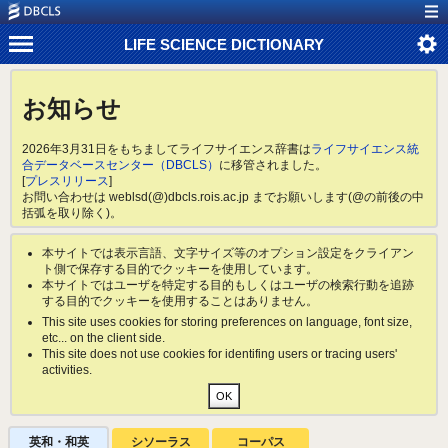
LIFE SCIENCE DICTIONARY
お知らせ
2026年3月31日をもちましてライフサイエンス辞書は
ライフサイエンス統
合データベースセンター（DBCLS）
に移管されました。
[
プレスリリース
]
お問い合わせは weblsd(@)dbcls.rois.ac.jp までお願いします(@の前後の中
括弧を取り除く)。
本サイトでは表示言語、文字サイズ等のオプション設定をクライアン
ト側で保存する目的でクッキーを使用しています。
本サイトではユーザを特定する目的もしくはユーザの検索行動を追跡
する目的でクッキーを使用することはありません。
This site uses cookies for storing preferences on language, font size,
etc... on the client side.
This site does not use cookies for identifing users or tracing users'
activities.
英和・和英
シソーラス
コーパス