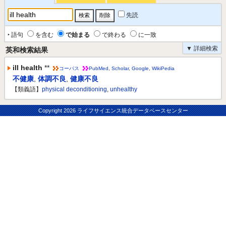
先読
‣ 語句
を含む
で始まる
で終わる
に一致
▼ 詳細検索
英和検索結果
ill health
**
コーパス
PubMed
,
Scholar
,
Google
,
WikiPedia
不健康
,
体調不良
,
健康不良
【類義語】
physical deconditioning
,
unhealthy
Copyright
2026 ライフサイエンス統合データベースセンター