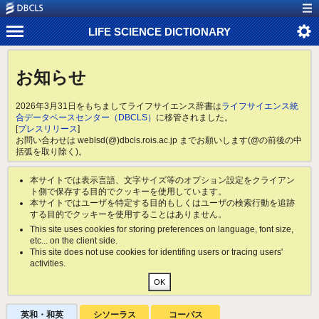
LIFE SCIENCE DICTIONARY
お知らせ
2026年3月31日をもちましてライフサイエンス辞書は
ライフサイエンス統
合データベースセンター（DBCLS）
に移管されました。
[
プレスリリース
]
お問い合わせは weblsd(@)dbcls.rois.ac.jp までお願いします(@の前後の中
括弧を取り除く)。
本サイトでは表示言語、文字サイズ等のオプション設定をクライアン
ト側で保存する目的でクッキーを使用しています。
本サイトではユーザを特定する目的もしくはユーザの検索行動を追跡
する目的でクッキーを使用することはありません。
This site uses cookies for storing preferences on language, font size,
etc... on the client side.
This site does not use cookies for identifing users or tracing users'
activities.
英和・和英
シソーラス
コーパス