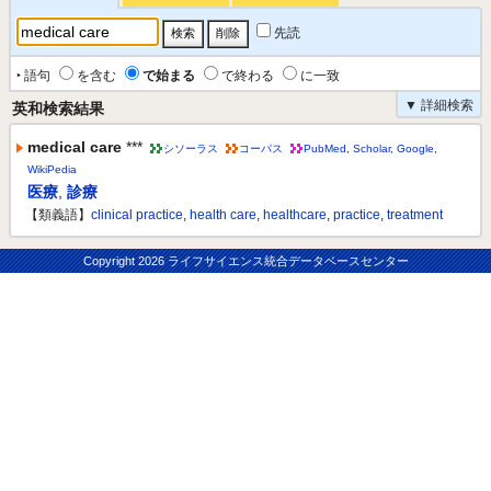
先読
‣ 語句
を含む
で始まる
で終わる
に一致
▼ 詳細検索
英和検索結果
medical care
***
シソーラス
コーパス
PubMed
,
Scholar
,
Google
,
WikiPedia
医療
,
診療
【類義語】
clinical practice
,
health care
,
healthcare
,
practice
,
treatment
Copyright
2026 ライフサイエンス統合データベースセンター