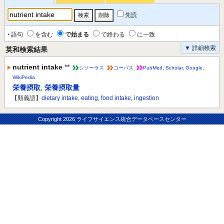
先読
‣ 語句
を含む
で始まる
で終わる
に一致
▼ 詳細検索
英和検索結果
nutrient intake
**
シソーラス
コーパス
PubMed
,
Scholar
,
Google
,
WikiPedia
栄養摂取
,
栄養摂取量
【類義語】
dietary intake
,
eating
,
food intake
,
ingestion
Copyright
2026 ライフサイエンス統合データベースセンター