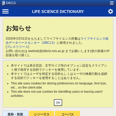
LIFE SCIENCE DICTIONARY
お知らせ
2026年3月31日をもちましてライフサイエンス辞書は
ライフサイエンス統
合データベースセンター（DBCLS）
に移管されました。
[
プレスリリース
]
お問い合わせは weblsd(@)dbcls.rois.ac.jp までお願いします(@の前後の中
括弧を取り除く)。
本サイトでは表示言語、文字サイズ等のオプション設定をクライアン
ト側で保存する目的でクッキーを使用しています。
本サイトではユーザを特定する目的もしくはユーザの検索行動を追跡
する目的でクッキーを使用することはありません。
This site uses cookies for storing preferences on language, font size,
etc... on the client side.
This site does not use cookies for identifing users or tracing users'
activities.
英和・和英
シソーラス
コーパス