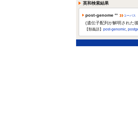
英和検索結果
post-genome
**
コーパス
(遺伝子配列が解明された後
【類義語】
post-genomic
,
post