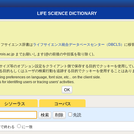
LIFE SCIENCE DICTIONARY
ライフサイエンス辞書は
ライフサイエンス統合データベースセンター（DBCLS）
に移
ls.rois.ac.jp までお願いします(@の前後の中括弧を取り除く)。
サイズ等のオプション設定をクライアント側で保存する目的でクッキーを使用して
る目的もしくはユーザの検索行動を追跡する目的でクッキーを使用することはあり
ing preferences on language, font size, etc... on the client side.
for identifing users or tracing users' activities.
シソーラス
コーパス
先読
で終わる
に一致