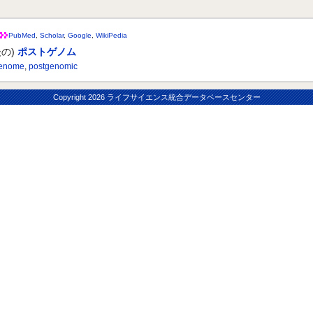
PubMed
,
Scholar
,
Google
,
WikiPedia
の)
ポストゲノム
genome
,
postgenomic
Copyright
2026 ライフサイエンス統合データベースセンター