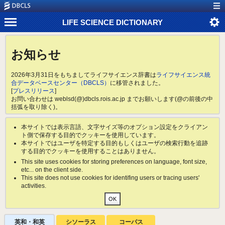
LIFE SCIENCE DICTIONARY
お知らせ
2026年3月31日をもちましてライフサイエンス辞書は
ライフサイエンス統
合データベースセンター（DBCLS）
に移管されました。
[
プレスリリース
]
お問い合わせは weblsd(@)dbcls.rois.ac.jp までお願いします(@の前後の中
括弧を取り除く)。
本サイトでは表示言語、文字サイズ等のオプション設定をクライアン
ト側で保存する目的でクッキーを使用しています。
本サイトではユーザを特定する目的もしくはユーザの検索行動を追跡
する目的でクッキーを使用することはありません。
This site uses cookies for storing preferences on language, font size,
etc... on the client side.
This site does not use cookies for identifing users or tracing users'
activities.
英和・和英
シソーラス
コーパス