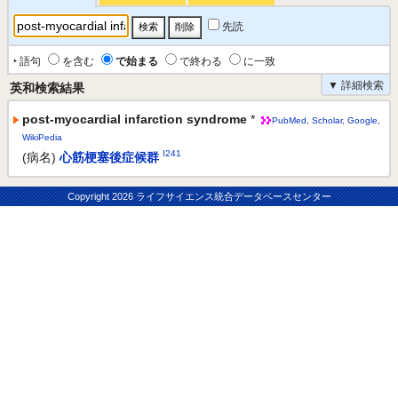
先読
‣ 語句
を含む
で始まる
で終わる
に一致
▼ 詳細検索
英和検索結果
post-myocardial infarction syndrome
*
PubMed
,
Scholar
,
Google
,
WikiPedia
I241
(病名)
心筋梗塞後症候群
Copyright
2026 ライフサイエンス統合データベースセンター