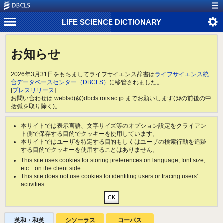
LIFE SCIENCE DICTIONARY
お知らせ
2026年3月31日をもちましてライフサイエンス辞書は
ライフサイエンス統
合データベースセンター（DBCLS）
に移管されました。
[
プレスリリース
]
お問い合わせは weblsd(@)dbcls.rois.ac.jp までお願いします(@の前後の中
括弧を取り除く)。
本サイトでは表示言語、文字サイズ等のオプション設定をクライアン
ト側で保存する目的でクッキーを使用しています。
本サイトではユーザを特定する目的もしくはユーザの検索行動を追跡
する目的でクッキーを使用することはありません。
This site uses cookies for storing preferences on language, font size,
etc... on the client side.
This site does not use cookies for identifing users or tracing users'
activities.
英和・和英
シソーラス
コーパス