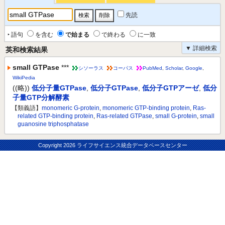
先読
‣ 語句
を含む
で始まる
で終わる
に一致
▼ 詳細検索
英和検索結果
small GTPase
***
シソーラス
コーパス
PubMed
,
Scholar
,
Google
,
WikiPedia
((略))
低分子量GTPase
,
低分子GTPase
,
低分子GTPアーゼ
,
低分
子量GTP分解酵素
【類義語】
monomeric G-protein
,
monomeric GTP-binding protein
,
Ras-
related GTP-binding protein
,
Ras-related GTPase
,
small G-protein
,
small
guanosine triphosphatase
Copyright
2026 ライフサイエンス統合データベースセンター