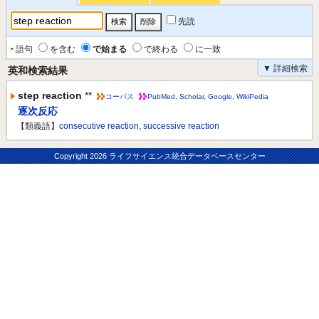
先読
‣ 語句
を含む
で始まる
で終わる
に一致
▼ 詳細検索
英和検索結果
step reaction
**
コーパス
PubMed
,
Scholar
,
Google
,
WikiPedia
逐次反応
【類義語】
consecutive reaction
,
successive reaction
Copyright
2026 ライフサイエンス統合データベースセンター