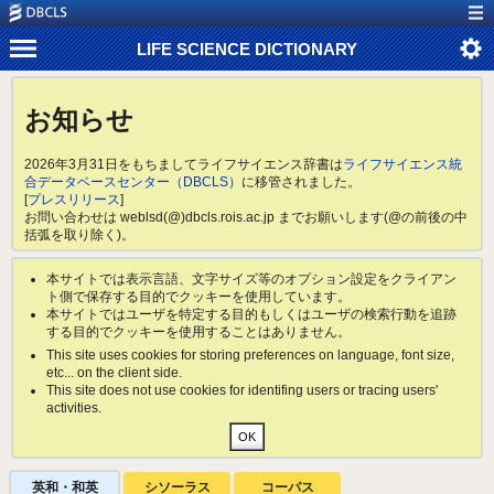
LIFE SCIENCE DICTIONARY
お知らせ
2026年3月31日をもちましてライフサイエンス辞書は
ライフサイエンス統
合データベースセンター（DBCLS）
に移管されました。
[
プレスリリース
]
お問い合わせは weblsd(@)dbcls.rois.ac.jp までお願いします(@の前後の中
括弧を取り除く)。
本サイトでは表示言語、文字サイズ等のオプション設定をクライアン
ト側で保存する目的でクッキーを使用しています。
本サイトではユーザを特定する目的もしくはユーザの検索行動を追跡
する目的でクッキーを使用することはありません。
This site uses cookies for storing preferences on language, font size,
etc... on the client side.
This site does not use cookies for identifing users or tracing users'
activities.
英和・和英
シソーラス
コーパス