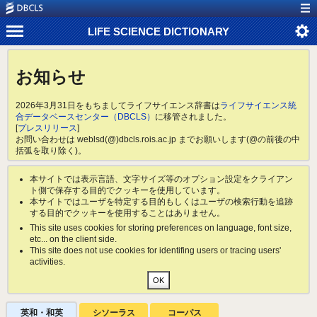
LIFE SCIENCE DICTIONARY
お知らせ
2026年3月31日をもちましてライフサイエンス辞書は
ライフサイエンス統
合データベースセンター（DBCLS）
に移管されました。
[
プレスリリース
]
お問い合わせは weblsd(@)dbcls.rois.ac.jp までお願いします(@の前後の中
括弧を取り除く)。
本サイトでは表示言語、文字サイズ等のオプション設定をクライアン
ト側で保存する目的でクッキーを使用しています。
本サイトではユーザを特定する目的もしくはユーザの検索行動を追跡
する目的でクッキーを使用することはありません。
This site uses cookies for storing preferences on language, font size,
etc... on the client side.
This site does not use cookies for identifing users or tracing users'
activities.
英和・和英
シソーラス
コーパス