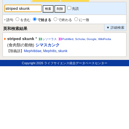
先読
‣ 語句
を含む
で始まる
で終わる
に一致
▼ 詳細検索
英和検索結果
striped skunk
*
シソーラス
PubMed
,
Scholar
,
Google
,
WikiPedia
(食肉類の動物)
シマスカンク
【類義語】
Mephitidae
,
Mephitis
,
skunk
Copyright
2026 ライフサイエンス統合データベースセンター