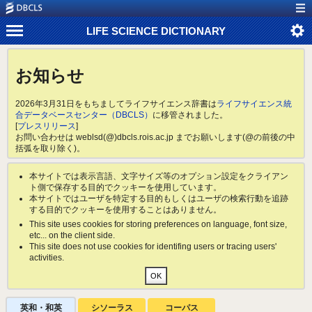
LIFE SCIENCE DICTIONARY
お知らせ
2026年3月31日をもちましてライフサイエンス辞書は
ライフサイエンス統
合データベースセンター（DBCLS）
に移管されました。
[
プレスリリース
]
お問い合わせは weblsd(@)dbcls.rois.ac.jp までお願いします(@の前後の中
括弧を取り除く)。
本サイトでは表示言語、文字サイズ等のオプション設定をクライアン
ト側で保存する目的でクッキーを使用しています。
本サイトではユーザを特定する目的もしくはユーザの検索行動を追跡
する目的でクッキーを使用することはありません。
This site uses cookies for storing preferences on language, font size,
etc... on the client side.
This site does not use cookies for identifing users or tracing users'
activities.
英和・和英
シソーラス
コーパス