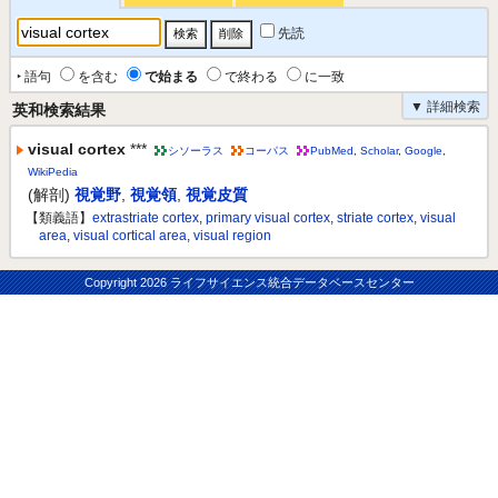
先読
‣ 語句
を含む
で始まる
で終わる
に一致
▼ 詳細検索
英和検索結果
visual cortex
***
シソーラス
コーパス
PubMed
,
Scholar
,
Google
,
WikiPedia
(解剖)
視覚野
,
視覚領
,
視覚皮質
【類義語】
extrastriate cortex
,
primary visual cortex
,
striate cortex
,
visual
area
,
visual cortical area
,
visual region
Copyright
2026 ライフサイエンス統合データベースセンター