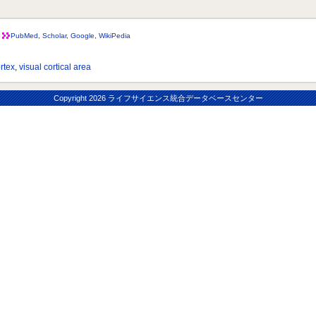
PubMed
,
Scholar
,
Google
,
WikiPedia
ortex
,
visual cortical area
Copyright
2026 ライフサイエンス統合データベースセンター