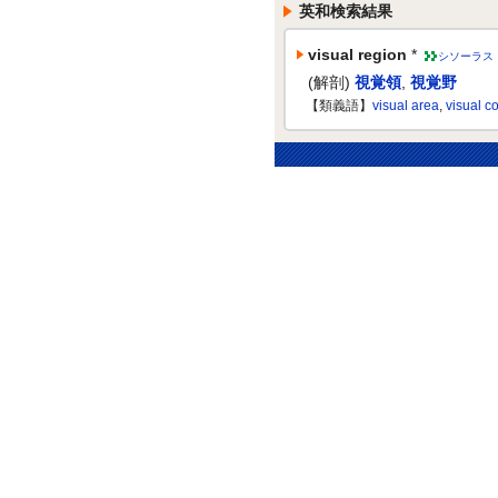
英和検索結果
visual region
*
シソーラス
(解剖)
視覚領
,
視覚野
【類義語】
visual area
,
visual c