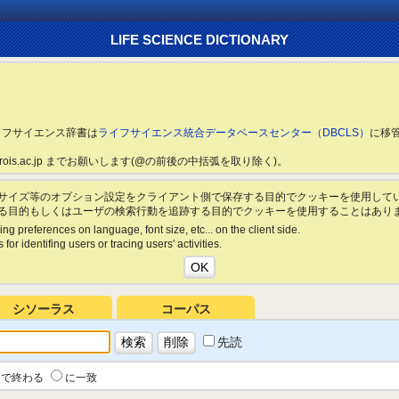
LIFE SCIENCE DICTIONARY
ライフサイエンス辞書は
ライフサイエンス統合データベースセンター（DBCLS）
に移
ls.rois.ac.jp までお願いします(@の前後の中括弧を取り除く)。
サイズ等のオプション設定をクライアント側で保存する目的でクッキーを使用して
る目的もしくはユーザの検索行動を追跡する目的でクッキーを使用することはあり
ing preferences on language, font size, etc... on the client side.
for identifing users or tracing users' activities.
シソーラス
コーパス
先読
で終わる
に一致