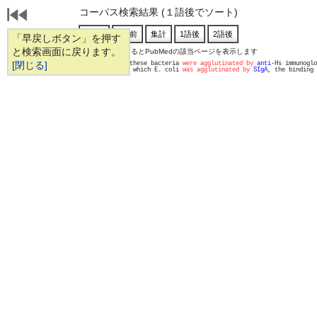
コーパス検索結果 (１語後でソート)
「早戻しボタン」を押す
と検索画面に戻ります。
通し番号をクリックするとPubMedの該当ページを表示します
   1 
[閉じる]
S. gordonii strains; however, these bacteria 
were agglutinated by
anti
-Hs immunoglo
   2 
           Under conditions in which E. coli 
was agglutinated by
SIgA
, the binding 