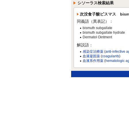
シソーラス検索結果
次没食子酸ビスマス bismuth
同義語（異表記）：
bismuth subgallate
bismuth subgallate hydrate
Dermatol Ointment
解説語：
感染症治療薬
(
anti-infective 
血液凝固薬
(
coagulants
)
血液系作用薬
(
hematologic a