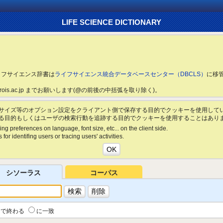
LIFE SCIENCE DICTIONARY
ライフサイエンス辞書は
ライフサイエンス統合データベースセンター（DBCLS）
に移
ls.rois.ac.jp までお願いします(@の前後の中括弧を取り除く)。
サイズ等のオプション設定をクライアント側で保存する目的でクッキーを使用して
る目的もしくはユーザの検索行動を追跡する目的でクッキーを使用することはあり
ing preferences on language, font size, etc... on the client side.
for identifing users or tracing users' activities.
シソーラス
コーパス
で終わる
に一致