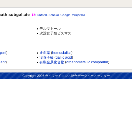
 subgallate
PubMed
,
Scholar
,
Google
,
Wikipedia
デルマトール
次没食子酸ビスマス
agent
)
止血薬
(
hemostatics
)
没食子酸
(
gallic acid
)
gent
)
有機金属化合物
(
organometallic compound
)
Copyright
2026 ライフサイエンス統合データベースセンター