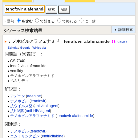
‣ 語句
を含む
で始まる
で終わる
に一致
▼ 詳細検索
シソーラス検索結果
テノホビルアラフェナミド tenofovir alafenamide
PubMed
,
Scholar
,
Google
,
Wikipedia
同義語（異表記）：
GS-7340
tenofovir alafenamide
vemlidy
テノホビルアラフェナミド
ベムリディ
解説語：
アデニン
(
adenine
)
テノホビル
(
tenofovir
)
抗ウイルス薬
(
antiviral agent
)
抗HIV薬
(
anti-HIV agent
)
テノホビルアラフェナミド
(
tenofovir alafenamide
)
関連語：
テノホビル
(
tenofovir
)
エムトリシタビン
(
emtricitabine
)