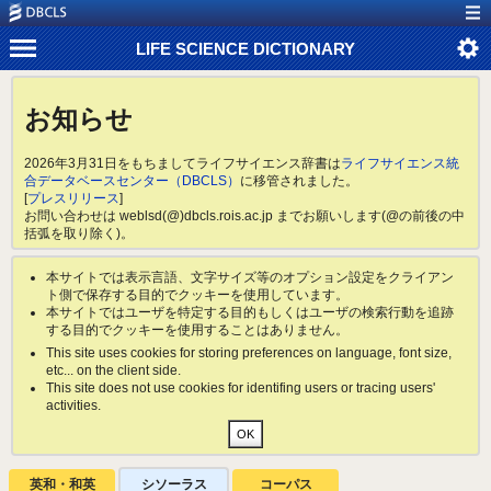
LIFE SCIENCE DICTIONARY
お知らせ
2026年3月31日をもちましてライフサイエンス辞書は
ライフサイエンス統
合データベースセンター（DBCLS）
に移管されました。
[
プレスリリース
]
お問い合わせは weblsd(@)dbcls.rois.ac.jp までお願いします(@の前後の中
括弧を取り除く)。
本サイトでは表示言語、文字サイズ等のオプション設定をクライアン
ト側で保存する目的でクッキーを使用しています。
本サイトではユーザを特定する目的もしくはユーザの検索行動を追跡
する目的でクッキーを使用することはありません。
This site uses cookies for storing preferences on language, font size,
etc... on the client side.
This site does not use cookies for identifing users or tracing users'
activities.
英和・和英
シソーラス
コーパス