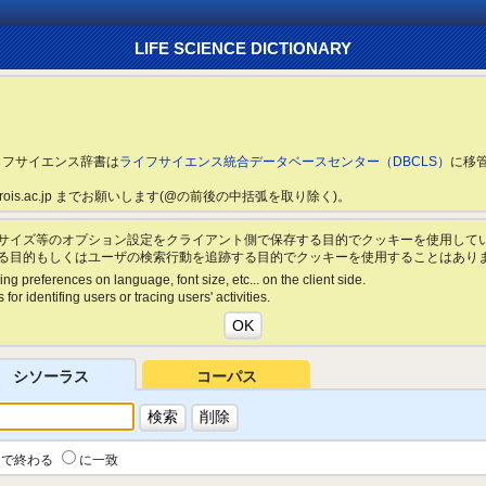
LIFE SCIENCE DICTIONARY
ライフサイエンス辞書は
ライフサイエンス統合データベースセンター（DBCLS）
に移
ls.rois.ac.jp までお願いします(@の前後の中括弧を取り除く)。
サイズ等のオプション設定をクライアント側で保存する目的でクッキーを使用して
る目的もしくはユーザの検索行動を追跡する目的でクッキーを使用することはあり
ing preferences on language, font size, etc... on the client side.
for identifing users or tracing users' activities.
シソーラス
コーパス
で終わる
に一致