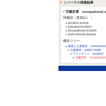
シソーラス検索結果
労働災害 occupational a
同義語（異表記）：
accident at work
Industrial Accident
Occupational Accident
work-induced disease
概念ツリー：
環境と公衆衛生 environment an
公衆衛生 public health
アクシデント accident
労働災害 occupational a