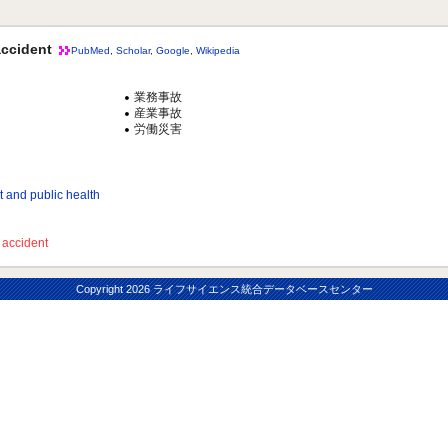
ccident
PubMed
,
Scholar
,
Google
,
Wikipedia
業務事故
産業事故
労働災害
d public health
ccident
Copyright
2026 ライフサイエンス統合データベースセンター