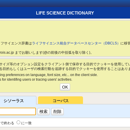
LIFE SCIENCE DICTIONARY
ライフサイエンス辞書は
ライフサイエンス統合データベースセンター（DBCLS）
に移
ls.rois.ac.jp までお願いします(@の前後の中括弧を取り除く)。
サイズ等のオプション設定をクライアント側で保存する目的でクッキーを使用して
る目的もしくはユーザの検索行動を追跡する目的でクッキーを使用することはあり
ing preferences on language, font size, etc... on the client side.
for identifing users or tracing users' activities.
シソーラス
コーパス
で終わる
に一致