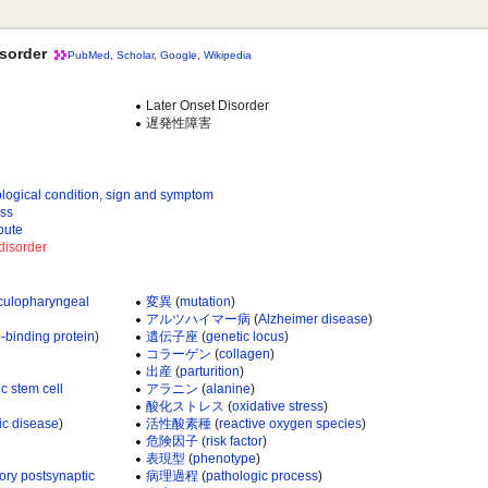
sorder
PubMed
,
Scholar
,
Google
,
Wikipedia
Later Onset Disorder
遅発性障害
 condition, sign and symptom
ss
ute
isorder
culopharyngeal
変異
(
mutation
)
アルツハイマー病
(
Alzheimer disease
)
)-binding protein
)
遺伝子座
(
genetic locus
)
コラーゲン
(
collagen
)
出産
(
parturition
)
c stem cell
アラニン
(
alanine
)
酸化ストレス
(
oxidative stress
)
ic disease
)
活性酸素種
(
reactive oxygen species
)
危険因子
(
risk factor
)
表現型
(
phenotype
)
tory postsynaptic
病理過程
(
pathologic process
)