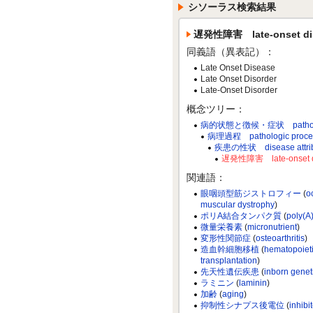
シソーラス検索結果
遅発性障害 late-onset di
同義語（異表記）：
Late Onset Disease
Late Onset Disorder
Late-Onset Disorder
概念ツリー：
病的状態と徴候・症状 pathological
病理過程 pathologic proce
疾患の性状 disease attrib
遅発性障害 late-onset d
関連語：
眼咽頭型筋ジストロフィー
(
o
muscular dystrophy
)
ポリA結合タンパク質
(
poly(A
微量栄養素
(
micronutrient
)
変形性関節症
(
osteoarthritis
)
造血幹細胞移植
(
hematopoieti
transplantation
)
先天性遺伝疾患
(
inborn genet
ラミニン
(
laminin
)
加齢
(
aging
)
抑制性シナプス後電位
(
inhibi