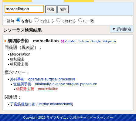
‣ 語句
を含む
で始まる
で終わる
に一致
▼ 詳細検索
シソーラス検索結果
細切除去術 morcellation
PubMed
,
Scholar
,
Google
,
Wikipedia
同義語（異表記）：
Morcellation
細切除去
細切除去術
概念ツリー：
外科手術 operative surgical procedure
低侵襲手術 minimally invasive surgical procedure
細切除去術 morcellation
関連語：
子宮筋腫核出術
(
uterine myomectomy
)
Copyright
2026 ライフサイエンス統合データベースセンター