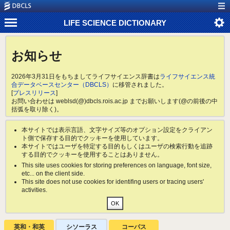
LIFE SCIENCE DICTIONARY
お知らせ
2026年3月31日をもちましてライフサイエンス辞書は
ライフサイエンス統
合データベースセンター（DBCLS）
に移管されました。
[
プレスリリース
]
お問い合わせは weblsd(@)dbcls.rois.ac.jp までお願いします(@の前後の中
括弧を取り除く)。
本サイトでは表示言語、文字サイズ等のオプション設定をクライアン
ト側で保存する目的でクッキーを使用しています。
本サイトではユーザを特定する目的もしくはユーザの検索行動を追跡
する目的でクッキーを使用することはありません。
This site uses cookies for storing preferences on language, font size,
etc... on the client side.
This site does not use cookies for identifing users or tracing users'
activities.
英和・和英
シソーラス
コーパス