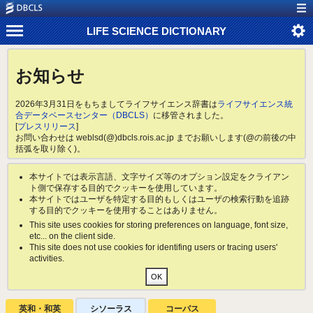
LIFE SCIENCE DICTIONARY
お知らせ
2026年3月31日をもちましてライフサイエンス辞書は
ライフサイエンス統
合データベースセンター（DBCLS）
に移管されました。
[
プレスリリース
]
お問い合わせは weblsd(@)dbcls.rois.ac.jp までお願いします(@の前後の中
括弧を取り除く)。
本サイトでは表示言語、文字サイズ等のオプション設定をクライアン
ト側で保存する目的でクッキーを使用しています。
本サイトではユーザを特定する目的もしくはユーザの検索行動を追跡
する目的でクッキーを使用することはありません。
This site uses cookies for storing preferences on language, font size,
etc... on the client side.
This site does not use cookies for identifing users or tracing users'
activities.
英和・和英
シソーラス
コーパス