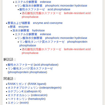
エステル分解酵素 esterase
リン酸加水分解酵素 phosphoric monoester hydrolase
酸性ホスファターゼ acid phosphatase
酒石酸抵抗性酸ホスファターゼ tartrate-resistant acid
phosphatase
酵素および補酵素 enzyme and coenzyme
酵素 enzyme
加水分解酵素 hydrolase
エステル分解酵素 esterase
リン酸加水分解酵素 phosphoric monoester hydrolase
リン酸化タンパク質ホスファターゼ phosphoprotein
phosphatase
酒石酸抵抗性酸ホスファターゼ tartrate-resistant acid
phosphatase
解説語：
酸性ホスファターゼ
(
acid phosphatase
)
リン酸化タンパク質ホスファターゼ
(
phosphoprotein phosphatase
)
関連語：
RANKリガンド
(
RANK ligand
)
オステオプロテジェリン
(
osteoprotegerin
)
カテプシンK
(
cathepsin K
)
オステオカルシン
(
osteocalcin
)
ヘマトキシリン
(
hematoxylin
)
エオシン
(
eosin
)