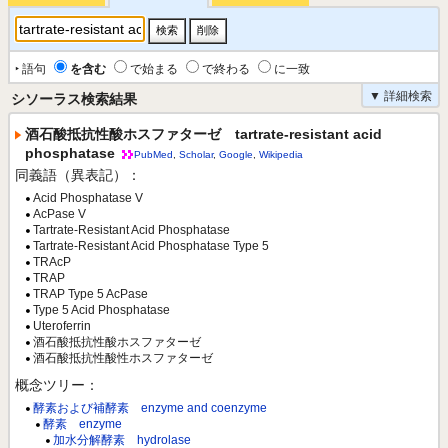
‣ 語句
を含む
で始まる
で終わる
に一致
▼ 詳細検索
シソーラス検索結果
酒石酸抵抗性酸ホスファターゼ tartrate-resistant acid
phosphatase
PubMed
,
Scholar
,
Google
,
Wikipedia
同義語（異表記）：
Acid Phosphatase V
AcPase V
Tartrate-Resistant Acid Phosphatase
Tartrate-Resistant Acid Phosphatase Type 5
TRAcP
TRAP
TRAP Type 5 AcPase
Type 5 Acid Phosphatase
Uteroferrin
酒石酸抵抗性酸ホスファターゼ
酒石酸抵抗性酸性ホスファターゼ
概念ツリー：
酵素および補酵素 enzyme and coenzyme
酵素 enzyme
加水分解酵素 hydrolase