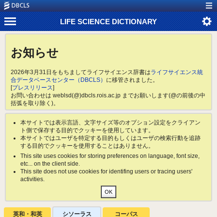
LIFE SCIENCE DICTIONARY
お知らせ
2026年3月31日をもちましてライフサイエンス辞書は
ライフサイエンス統
合データベースセンター（DBCLS）
に移管されました。
[
プレスリリース
]
お問い合わせは weblsd(@)dbcls.rois.ac.jp までお願いします(@の前後の中
括弧を取り除く)。
本サイトでは表示言語、文字サイズ等のオプション設定をクライアン
ト側で保存する目的でクッキーを使用しています。
本サイトではユーザを特定する目的もしくはユーザの検索行動を追跡
する目的でクッキーを使用することはありません。
This site uses cookies for storing preferences on language, font size,
etc... on the client side.
This site does not use cookies for identifing users or tracing users'
activities.
英和・和英
シソーラス
コーパス