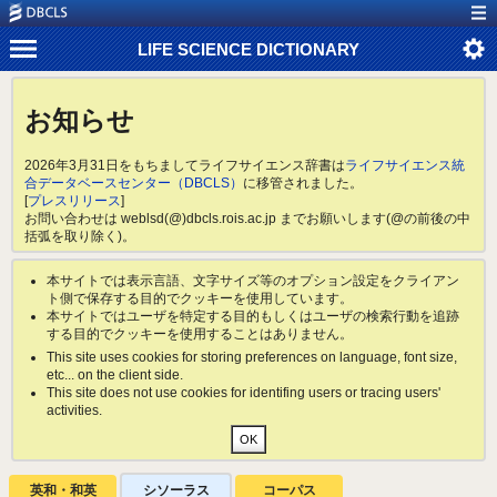
LIFE SCIENCE DICTIONARY
お知らせ
2026年3月31日をもちましてライフサイエンス辞書は
ライフサイエンス統
合データベースセンター（DBCLS）
に移管されました。
[
プレスリリース
]
お問い合わせは weblsd(@)dbcls.rois.ac.jp までお願いします(@の前後の中
括弧を取り除く)。
本サイトでは表示言語、文字サイズ等のオプション設定をクライアン
ト側で保存する目的でクッキーを使用しています。
本サイトではユーザを特定する目的もしくはユーザの検索行動を追跡
する目的でクッキーを使用することはありません。
This site uses cookies for storing preferences on language, font size,
etc... on the client side.
This site does not use cookies for identifing users or tracing users'
activities.
英和・和英
シソーラス
コーパス