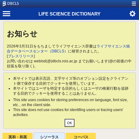
LIFE SCIENCE DICTIONARY
お知らせ
2026年3月31日をもちましてライフサイエンス辞書は
ライフサイエンス統
合データベースセンター（DBCLS）
に移管されました。
[
プレスリリース
]
お問い合わせは weblsd(@)dbcls.rois.ac.jp までお願いします(@の前後の中
括弧を取り除く)。
本サイトでは表示言語、文字サイズ等のオプション設定をクライアン
ト側で保存する目的でクッキーを使用しています。
本サイトではユーザを特定する目的もしくはユーザの検索行動を追跡
する目的でクッキーを使用することはありません。
This site uses cookies for storing preferences on language, font size,
etc... on the client side.
This site does not use cookies for identifing users or tracing users'
activities.
英和・和英
シソーラス
コーパス