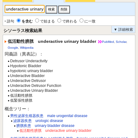
‣ 語句
を含む
で始まる
で終わる
に一致
▼ 詳細検索
シソーラス検索結果
低活動性膀胱 underactive urinary bladder
PubMed
,
Scholar
,
Google
,
Wikipedia
同義語（異表記）：
Detrusor Underactivity
Hypotonic Bladder
hypotonic urinary bladder
Underactive Bladder
Underactive Detrusor
Underactive Detrusor Function
Underactive Urinary Bladder
低活動性膀胱
低緊張性膀胱
概念ツリー：
男性泌尿生殖器疾患 male urogenital disease
泌尿器疾患 urologic disease
膀胱疾患 urinary bladder disease
低活動性膀胱 underactive urinary bladder