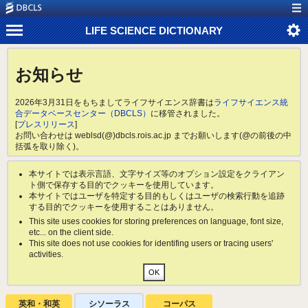
LIFE SCIENCE DICTIONARY
お知らせ
2026年3月31日をもちましてライフサイエンス辞書は
ライフサイエンス統
合データベースセンター（DBCLS）
に移管されました。
[
プレスリリース
]
お問い合わせは weblsd(@)dbcls.rois.ac.jp までお願いします(@の前後の中
括弧を取り除く)。
本サイトでは表示言語、文字サイズ等のオプション設定をクライアン
ト側で保存する目的でクッキーを使用しています。
本サイトではユーザを特定する目的もしくはユーザの検索行動を追跡
する目的でクッキーを使用することはありません。
This site uses cookies for storing preferences on language, font size,
etc... on the client side.
This site does not use cookies for identifing users or tracing users'
activities.
英和・和英
シソーラス
コーパス