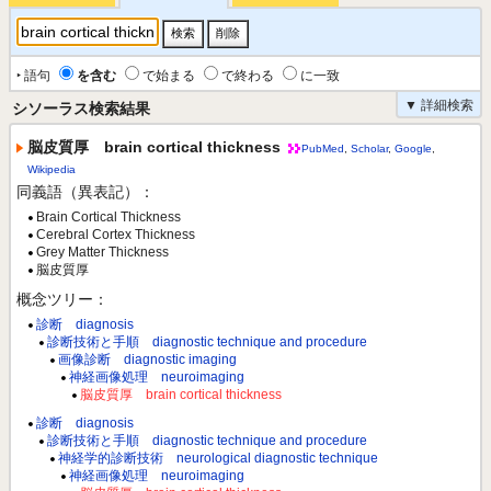
‣ 語句
を含む
で始まる
で終わる
に一致
▼ 詳細検索
シソーラス検索結果
脳皮質厚 brain cortical thickness
PubMed
,
Scholar
,
Google
,
Wikipedia
同義語（異表記）：
Brain Cortical Thickness
Cerebral Cortex Thickness
Grey Matter Thickness
脳皮質厚
概念ツリー：
診断 diagnosis
診断技術と手順 diagnostic technique and procedure
画像診断 diagnostic imaging
神経画像処理 neuroimaging
脳皮質厚 brain cortical thickness
診断 diagnosis
診断技術と手順 diagnostic technique and procedure
神経学的診断技術 neurological diagnostic technique
神経画像処理 neuroimaging