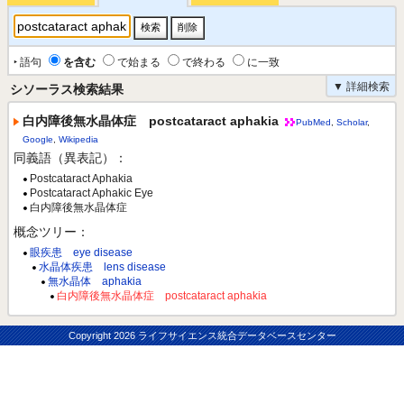
‣ 語句
を含む
で始まる
で終わる
に一致
▼ 詳細検索
シソーラス検索結果
白内障後無水晶体症 postcataract aphakia
PubMed
,
Scholar
,
Google
,
Wikipedia
同義語（異表記）：
Postcataract Aphakia
Postcataract Aphakic Eye
白内障後無水晶体症
概念ツリー：
眼疾患 eye disease
水晶体疾患 lens disease
無水晶体 aphakia
白内障後無水晶体症 postcataract aphakia
Copyright
2026 ライフサイエンス統合データベースセンター