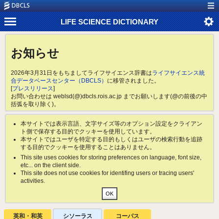
LIFE SCIENCE DICTIONARY
お知らせ
2026年3月31日をもちましてライフサイエンス辞書は
ライフサイエンス統
合データベースセンター（DBCLS）
に移管されました。
[
プレスリリース
]
お問い合わせは weblsd(@)dbcls.rois.ac.jp までお願いします(@の前後の中
括弧を取り除く)。
本サイトでは表示言語、文字サイズ等のオプション設定をクライアン
ト側で保存する目的でクッキーを使用しています。
本サイトではユーザを特定する目的もしくはユーザの検索行動を追跡
する目的でクッキーを使用することはありません。
This site uses cookies for storing preferences on language, font size,
etc... on the client side.
This site does not use cookies for identifing users or tracing users'
activities.
英和・和英
シソーラス
コーパス