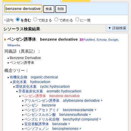
‣ 語句
を含む
で始まる
で終わる
に一致
▼ 詳細検索
シソーラス検索結果
ベンゼン誘導体 benzene derivative
PubMed
,
Scholar
,
Google
,
Wikipedia
同義語（異表記）：
Benzene Derivative
ベンゼン誘導体
概念ツリー：
有機化合物 organic chemical
炭化水素 hydrocarbon
環状炭化水素 cyclic hydrocarbon
芳香族炭化水素 aromatic hydrocarbon
ベンゼン誘導体 benzene derivative
アリルベンゼン誘導体 allylbenzene derivative +
ベンゼン benzene
ベンゼンアセトアミド benzeneacetamide +
ベンゼンスルホン酸 benzenesulfonate +
ベンズヒドリル化合物 benzhydryl compound +
安息香酸誘導体 benzoate +
ベンゾフェノン benzophenones +