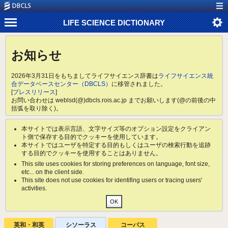
LIFE SCIENCE DICTIONARY
お知らせ
2026年3月31日をもちましてライフサイエンス辞書は
ライフサイエンス統
合データベースセンター（DBCLS）
に移管されました。
[
プレスリリース
]
お問い合わせは weblsd(@)dbcls.rois.ac.jp までお願いします(@の前後の中
括弧を取り除く)。
本サイトでは表示言語、文字サイズ等のオプション設定をクライアン
ト側で保存する目的でクッキーを使用しています。
本サイトではユーザを特定する目的もしくはユーザの検索行動を追跡
する目的でクッキーを使用することはありません。
This site uses cookies for storing preferences on language, font size,
etc... on the client side.
This site does not use cookies for identifing users or tracing users'
activities.
英和・和英
シソーラス
コーパス