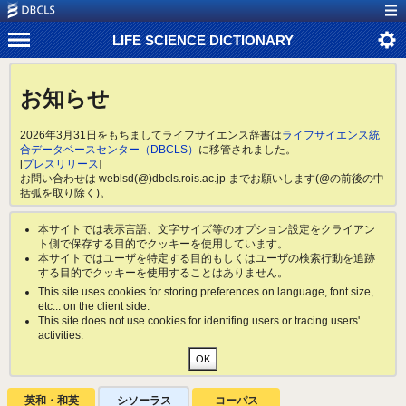
LIFE SCIENCE DICTIONARY
お知らせ
2026年3月31日をもちましてライフサイエンス辞書は
ライフサイエンス統
合データベースセンター（DBCLS）
に移管されました。
[
プレスリリース
]
お問い合わせは weblsd(@)dbcls.rois.ac.jp までお願いします(@の前後の中
括弧を取り除く)。
本サイトでは表示言語、文字サイズ等のオプション設定をクライアン
ト側で保存する目的でクッキーを使用しています。
本サイトではユーザを特定する目的もしくはユーザの検索行動を追跡
する目的でクッキーを使用することはありません。
This site uses cookies for storing preferences on language, font size,
etc... on the client side.
This site does not use cookies for identifing users or tracing users'
activities.
英和・和英
シソーラス
コーパス