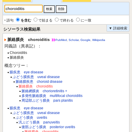
‣ 語句
を含む
で始まる
で終わる
に一致
▼ 詳細検索
シソーラス検索結果
脈絡膜炎 choroiditis
PubMed
,
Scholar
,
Google
,
Wikipedia
同義語（異表記）：
Choroiditis
脈絡膜炎
概念ツリー：
眼疾患 eye disease
ぶどう膜疾患 uveal disease
脈絡膜疾患 choroid disease
脈絡膜炎 choroiditis
脈絡網膜炎 chorioretinitis +
多発性脈絡膜炎 multifocal choroiditis
周辺部ぶどう膜炎 pars planitis
眼疾患 eye disease
ぶどう膜疾患 uveal disease
ぶどう膜炎 uveitis
汎ぶどう膜炎 panuveitis
後部ぶどう膜炎 posterior uveitis
脈絡膜炎 choroiditis