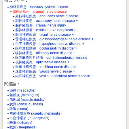
概念ツリー：
神経系疾患 nervous system disease
脳神経疾患 cranial nerve disease
外転神経疾患 abducens nerve disease +
副神経疾患 accessory nerve disease +
脳神経損傷 cranial nerve injury +
脳神経腫瘍 cranial nerve neoplasm +
顔面神経疾患 facial nerve disease +
舌咽神経疾患 glossopharyngeal nerve disease +
舌下神経疾患 hypoglossal nerve disease +
眼球運動障害 ocular motility disorder +
嗅神経疾患 olfactory nerve disease +
眼筋麻痺性片頭痛 ophthalmoplegic migraine
視神経疾患 optic nerve disease +
滑車神経疾患 trochlear nerve disease
迷走神経疾患 vagus nerve disease +
内耳神経疾患 vestibulocochlear nerve disease +
関連語：
頭痛
(
headache
)
髄膜炎
(
meningitis
)
筋固縮
(
muscle rigidity
)
意識
(
consciousness
)
昏睡
(
coma
)
無菌性髄膜炎
(
aseptic meningitis
)
白血球増多
(
leukocytosis
)
嗜眠
(
lethargy
)
眠気
(
sleepiness
)