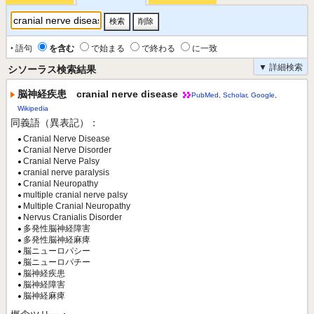
‣ 語句
を含む
で始まる
で終わる
に一致
▼ 詳細検索
シソーラス検索結果
脳神経疾患 cranial nerve disease
PubMed
,
Scholar
,
Google
,
Wikipedia
同義語（異表記）：
Cranial Nerve Disease
Cranial Nerve Disorder
Cranial Nerve Palsy
cranial nerve paralysis
Cranial Neuropathy
multiple cranial nerve palsy
Multiple Cranial Neuropathy
Nervus Cranialis Disorder
多発性脳神経障害
多発性脳神経麻痺
脳ニューロパシー
脳ニューロパチー
脳神経疾患
脳神経障害
脳神経麻痺