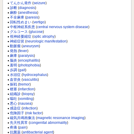
てんかん発作
(
seizure
)
診断
(
diagnosis
)
麻酔
(
anesthesia
)
不全麻痺
(
paresis
)
回転性めまい
(
vertigo
)
中枢神経系疾患
(
central nervous system disease
)
グルコース
(
glucose
)
視神経萎縮症
(
optic atrophy
)
神経症状
(
neurologic manifestation
)
動脈瘤
(
aneurysm
)
発熱
(
fever
)
麻痺
(
paralysis
)
脳炎
(
encephalitis
)
羞明
(
photophobia
)
歩調
(
gait
)
水頭症
(
hydrocephalus
)
血管炎
(
vasculitis
)
振戦
(
tremor
)
梗塞
(
infarction
)
組織診
(
biopsy
)
嘔吐
(
vomiting
)
悪心
(
nausea
)
感染症
(
infection
)
危険因子
(
risk factor
)
磁気共鳴画像法
(
magnetic resonance imaging
)
先天性異常
(
congenital abnormality
)
疼痛
(
pain
)
抗菌薬
(
antibacterial agent
)