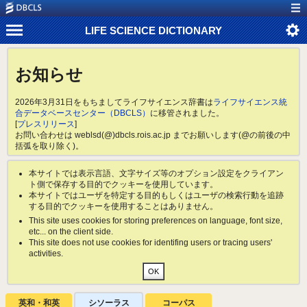
LIFE SCIENCE DICTIONARY
お知らせ
2026年3月31日をもちましてライフサイエンス辞書は
ライフサイエンス統
合データベースセンター（DBCLS）
に移管されました。
[
プレスリリース
]
お問い合わせは weblsd(@)dbcls.rois.ac.jp までお願いします(@の前後の中
括弧を取り除く)。
本サイトでは表示言語、文字サイズ等のオプション設定をクライアン
ト側で保存する目的でクッキーを使用しています。
本サイトではユーザを特定する目的もしくはユーザの検索行動を追跡
する目的でクッキーを使用することはありません。
This site uses cookies for storing preferences on language, font size,
etc... on the client side.
This site does not use cookies for identifing users or tracing users'
activities.
英和・和英
シソーラス
コーパス