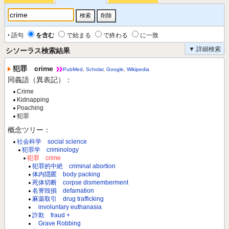
‣ 語句
を含む
で始まる
で終わる
に一致
▼ 詳細検索
シソーラス検索結果
犯罪 crime
PubMed
,
Scholar
,
Google
,
Wikipedia
同義語（異表記）：
Crime
Kidnapping
Poaching
犯罪
概念ツリー：
社会科学 social science
犯罪学 criminology
犯罪 crime
犯罪的中絶 criminal abortion
体内隠匿 body packing
死体切断 corpse dismemberment
名誉毀損 defamation
麻薬取引 drug trafficking
involuntary euthanasia
詐欺 fraud +
Grave Robbing