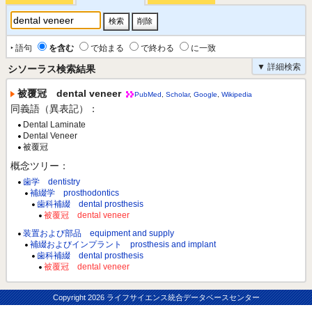
‣ 語句
を含む
で始まる
で終わる
に一致
▼ 詳細検索
シソーラス検索結果
被覆冠 dental veneer
PubMed
,
Scholar
,
Google
,
Wikipedia
同義語（異表記）：
Dental Laminate
Dental Veneer
被覆冠
概念ツリー：
歯学 dentistry
補綴学 prosthodontics
歯科補綴 dental prosthesis
被覆冠 dental veneer
装置および部品 equipment and supply
補綴およびインプラント prosthesis and implant
歯科補綴 dental prosthesis
被覆冠 dental veneer
Copyright
2026 ライフサイエンス統合データベースセンター