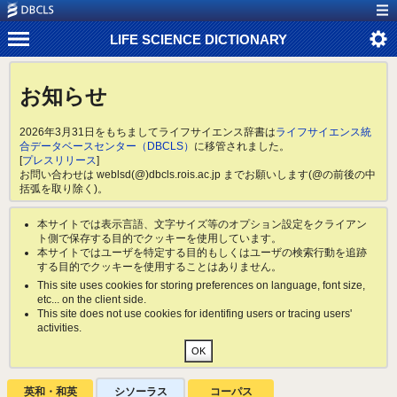
LIFE SCIENCE DICTIONARY
お知らせ
2026年3月31日をもちましてライフサイエンス辞書は
ライフサイエンス統
合データベースセンター（DBCLS）
に移管されました。
[
プレスリリース
]
お問い合わせは weblsd(@)dbcls.rois.ac.jp までお願いします(@の前後の中
括弧を取り除く)。
本サイトでは表示言語、文字サイズ等のオプション設定をクライアン
ト側で保存する目的でクッキーを使用しています。
本サイトではユーザを特定する目的もしくはユーザの検索行動を追跡
する目的でクッキーを使用することはありません。
This site uses cookies for storing preferences on language, font size,
etc... on the client side.
This site does not use cookies for identifing users or tracing users'
activities.
英和・和英
シソーラス
コーパス