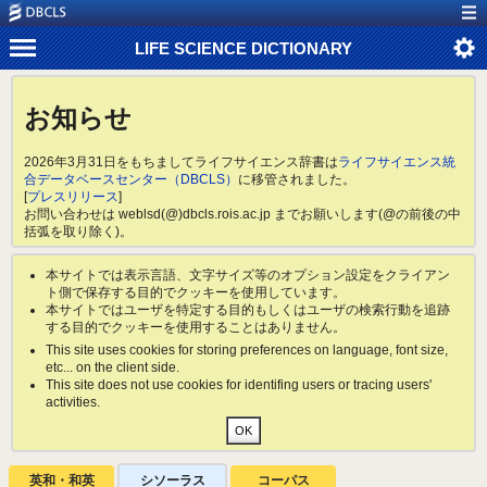
LIFE SCIENCE DICTIONARY
お知らせ
2026年3月31日をもちましてライフサイエンス辞書は
ライフサイエンス統
合データベースセンター（DBCLS）
に移管されました。
[
プレスリリース
]
お問い合わせは weblsd(@)dbcls.rois.ac.jp までお願いします(@の前後の中
括弧を取り除く)。
本サイトでは表示言語、文字サイズ等のオプション設定をクライアン
ト側で保存する目的でクッキーを使用しています。
本サイトではユーザを特定する目的もしくはユーザの検索行動を追跡
する目的でクッキーを使用することはありません。
This site uses cookies for storing preferences on language, font size,
etc... on the client side.
This site does not use cookies for identifing users or tracing users'
activities.
英和・和英
シソーラス
コーパス