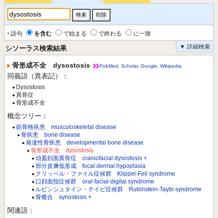
‣ 語句
を含む
で始まる
で終わる
に一致
▼ 詳細検索
シソーラス検索結果
骨形成不全 dysostosis
PubMed
,
Scholar
,
Google
,
Wikipedia
同義語（異表記）：
Dysostosis
異骨症
骨形成不全
概念ツリー：
筋骨格疾患 musculoskeletal disease
骨疾患 bone disease
発達性骨疾患 developmental bone disease
骨形成不全 dysostosis
頭蓋顔面異骨症 craniofacial dysostosis +
部分皮膚低形成 focal dermal hypoplasia
クリッペル・ファイル症候群 Klippel-Feil syndrome
口顔面指症候群 oral-facial-digital syndrome
ルビンシュタイン・テイビ症候群 Rubinstein-Taybi syndrome
骨癒合 synostosis +
関連語：