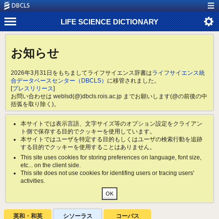
LIFE SCIENCE DICTIONARY
お知らせ
2026年3月31日をもちましてライフサイエンス辞書は
ライフサイエンス統
合データベースセンター（DBCLS）
に移管されました。
[
プレスリリース
]
お問い合わせは weblsd(@)dbcls.rois.ac.jp までお願いします(@の前後の中
括弧を取り除く)。
本サイトでは表示言語、文字サイズ等のオプション設定をクライアン
ト側で保存する目的でクッキーを使用しています。
本サイトではユーザを特定する目的もしくはユーザの検索行動を追跡
する目的でクッキーを使用することはありません。
This site uses cookies for storing preferences on language, font size,
etc... on the client side.
This site does not use cookies for identifing users or tracing users'
activities.
英和・和英
シソーラス
コーパス