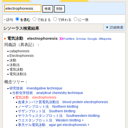
‣ 語句
を含む
で始まる
で終わる
に一致
▼ 詳細検索
シソーラス検索結果
電気泳動 electrophoresis
PubMed
,
Scholar
,
Google
,
Wikipedia
同義語（異表記）：
cataphoresis
Electrophoresis
泳動
泳動法
電気泳動
電気泳動法
概念ツリー：
研究技術 investigative technique
分析化学技術 analytical chemistry technique
電気泳動 electrophoresis
血液タンパク質電気泳動法 blood protein electrophoresis
ノーザンブロット法 Northern blotting
サザンブロット法 Southern blotting
サウスウェスタンブロット法 Southwestern blotting
ウエスタンブロット法 Western blotting +
寒天ゲル電気泳動 agar gel electrophoresis +