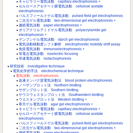
キャピラリー電気泳動 capillary electrophoresis +
セルロースアセテート膜電気泳動 cellulose acetate
electrophoresis
パルスフィールドゲル電気泳動 pulsed-field gel electrophoresis
二次元ゲル電気泳動 two-dimensional gel electrophoresis +
濾紙電気泳動 paper electrophoresis +
ポリアクリルアミドゲル電気泳動 polyacrylamide gel
electrophoresis +
デンプンゲル電気泳動 starch gel electrophoresis
電気泳動移動度シフト解析 electrophoretic mobility shift assay
免疫電気泳動 immunoelectrophoresis +
等電点電気泳動 isoelectric focusing
等速電気泳動 isotachophoresis
研究技術 investigative technique
電気化学的手法 electrochemical technique
電気泳動 electrophoresis
血液タンパク質電気泳動法 blood protein electrophoresis
ノーザンブロット法 Northern blotting
サザンブロット法 Southern blotting
サウスウェスタンブロット法 Southwestern blotting
ウエスタンブロット法 Western blotting +
寒天ゲル電気泳動 agar gel electrophoresis +
キャピラリー電気泳動 capillary electrophoresis +
セルロースアセテート膜電気泳動 cellulose acetate
electrophoresis
パルスフィールドゲル電気泳動 pulsed-field gel electrophoresis
二次元ゲル電気泳動 two-dimensional gel electrophoresis +
濾紙電気泳動 paper electrophoresis