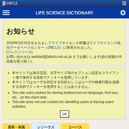
LIFE SCIENCE DICTIONARY
お知らせ
2026年3月31日をもちましてライフサイエンス辞書は
ライフサイエンス統
合データベースセンター（DBCLS）
に移管されました。
[
プレスリリース
]
お問い合わせは weblsd(@)dbcls.rois.ac.jp までお願いします(@の前後の中
括弧を取り除く)。
本サイトでは表示言語、文字サイズ等のオプション設定をクライアン
ト側で保存する目的でクッキーを使用しています。
本サイトではユーザを特定する目的もしくはユーザの検索行動を追跡
する目的でクッキーを使用することはありません。
This site uses cookies for storing preferences on language, font size,
etc... on the client side.
This site does not use cookies for identifing users or tracing users'
activities.
英和・和英
シソーラス
コーパス