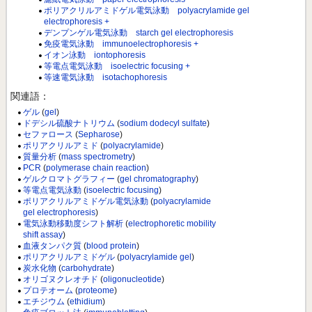
ポリアクリルアミドゲル電気泳動 polyacrylamide gel
electrophoresis +
デンプンゲル電気泳動 starch gel electrophoresis
免疫電気泳動 immunoelectrophoresis +
イオン泳動 iontophoresis
等電点電気泳動 isoelectric focusing +
等速電気泳動 isotachophoresis
関連語：
ゲル
(
gel
)
ドデシル硫酸ナトリウム
(
sodium dodecyl sulfate
)
セファロース
(
Sepharose
)
ポリアクリルアミド
(
polyacrylamide
)
質量分析
(
mass spectrometry
)
PCR
(
polymerase chain reaction
)
ゲルクロマトグラフィー
(
gel chromatography
)
等電点電気泳動
(
isoelectric focusing
)
ポリアクリルアミドゲル電気泳動
(
polyacrylamide
gel electrophoresis
)
電気泳動移動度シフト解析
(
electrophoretic mobility
shift assay
)
血液タンパク質
(
blood protein
)
ポリアクリルアミドゲル
(
polyacrylamide gel
)
炭水化物
(
carbohydrate
)
オリゴヌクレオチド
(
oligonucleotide
)
プロテオーム
(
proteome
)
エチジウム
(
ethidium
)