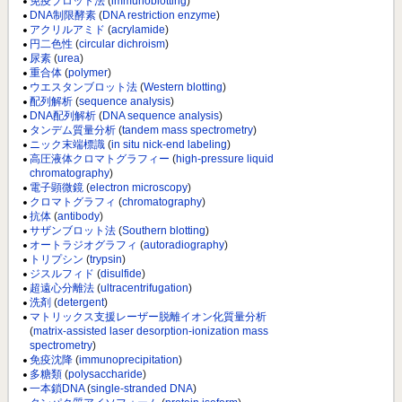
免疫ブロット法
(
immunoblotting
)
DNA制限酵素
(
DNA restriction enzyme
)
アクリルアミド
(
acrylamide
)
円二色性
(
circular dichroism
)
尿素
(
urea
)
重合体
(
polymer
)
ウエスタンブロット法
(
Western blotting
)
配列解析
(
sequence analysis
)
DNA配列解析
(
DNA sequence analysis
)
タンデム質量分析
(
tandem mass spectrometry
)
ニック末端標識
(
in situ nick-end labeling
)
高圧液体クロマトグラフィー
(
high-pressure liquid
chromatography
)
電子顕微鏡
(
electron microscopy
)
クロマトグラフィ
(
chromatography
)
抗体
(
antibody
)
サザンブロット法
(
Southern blotting
)
オートラジオグラフィ
(
autoradiography
)
トリプシン
(
trypsin
)
ジスルフィド
(
disulfide
)
超遠心分離法
(
ultracentrifugation
)
洗剤
(
detergent
)
マトリックス支援レーザー脱離イオン化質量分析
(
matrix-assisted laser desorption-ionization mass
spectrometry
)
免疫沈降
(
immunoprecipitation
)
多糖類
(
polysaccharide
)
一本鎖DNA
(
single-stranded DNA
)