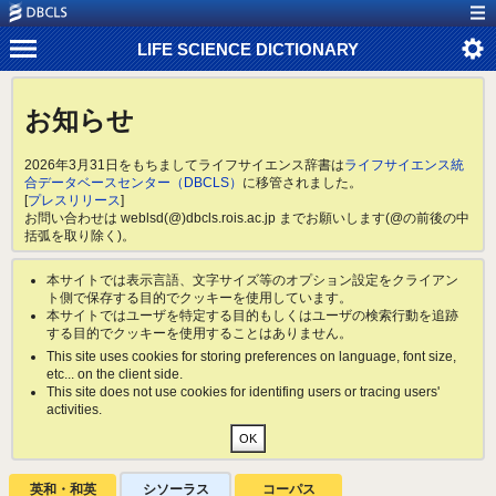
LIFE SCIENCE DICTIONARY
お知らせ
2026年3月31日をもちましてライフサイエンス辞書は
ライフサイエンス統
合データベースセンター（DBCLS）
に移管されました。
[
プレスリリース
]
お問い合わせは weblsd(@)dbcls.rois.ac.jp までお願いします(@の前後の中
括弧を取り除く)。
本サイトでは表示言語、文字サイズ等のオプション設定をクライアン
ト側で保存する目的でクッキーを使用しています。
本サイトではユーザを特定する目的もしくはユーザの検索行動を追跡
する目的でクッキーを使用することはありません。
This site uses cookies for storing preferences on language, font size,
etc... on the client side.
This site does not use cookies for identifing users or tracing users'
activities.
英和・和英
シソーラス
コーパス