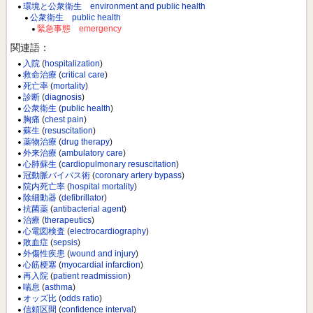
環境と公衆衛生 environment and public health
公衆衛生 public health
緊急事態 emergency
関連語：
入院
(
hospitalization
)
救命治療
(
critical care
)
死亡率
(
mortality
)
診断
(
diagnosis
)
公衆衛生
(
public health
)
胸痛
(
chest pain
)
蘇生
(
resuscitation
)
薬物治療
(
drug therapy
)
外来治療
(
ambulatory care
)
心肺蘇生
(
cardiopulmonary resuscitation
)
冠動脈バイパス術
(
coronary artery bypass
)
院内死亡率
(
hospital mortality
)
除細動器
(
defibrillator
)
抗菌薬
(
antibacterial agent
)
治療
(
therapeutics
)
心電図検査
(
electrocardiography
)
敗血症
(
sepsis
)
外傷性疾患
(
wound and injury
)
心筋梗塞
(
myocardial infarction
)
再入院
(
patient readmission
)
喘息
(
asthma
)
オッズ比
(
odds ratio
)
信頼区間
(
confidence interval
)