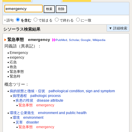
‣ 語句
を含む
で始まる
で終わる
に一致
▼ 詳細検索
シソーラス検索結果
緊急事態 emergency
PubMed
,
Scholar
,
Google
,
Wikipedia
同義語（異表記）：
Emergency
exigency
応急
救急
緊急事態
緊急時
概念ツリー：
病的状態と徴候・症状 pathological condition, sign and symptom
病理過程 pathologic process
疾患の性状 disease attribute
緊急事態 emergency
環境と公衆衛生 environment and public health
環境 environment
災害 disaster
緊急事態 emergency