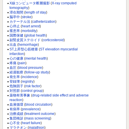
X線コンピュータ断層撮影
(
X-ray computed
tomography
)
滞在期間
(
length of stay
)
脳卒中
(
stroke
)
カテーテル法
(
catheterization
)
心停止
(
heart arrest
)
罹患率
(
morbidity
)
国際保健
(
global health
)
副腎皮質ステロイド
(
corticosteroid
)
出血
(
hemorrhage
)
ST上昇型心筋梗塞
(
ST elevation myocardial
infarction
)
心の健康
(
mental health
)
疼痛
(
pain
)
血圧
(
blood pressure
)
経過観察
(
follow-up study
)
発生率
(
incidence
)
登録簿
(
registry
)
危険因子
(
risk factor
)
対照群
(
control group
)
薬物有害事象
(
drug-related side effect and adverse
reaction
)
血液循環
(
blood circulation
)
有病率
(
prevalence
)
治療成績
(
treatment outcome
)
集団検診
(
mass screening
)
心不全
(
heart failure
)
マラチオン
(
malathion
)