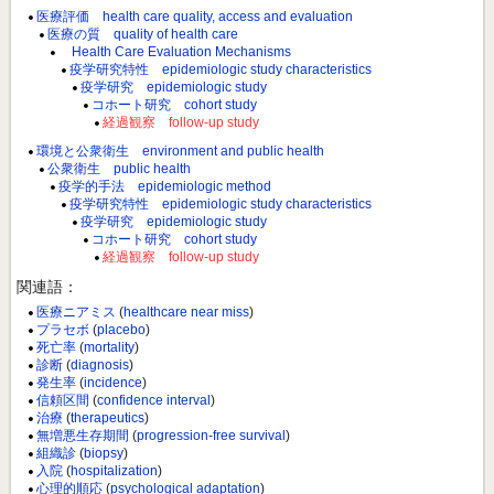
医療評価 health care quality, access and evaluation
医療の質 quality of health care
Health Care Evaluation Mechanisms
疫学研究特性 epidemiologic study characteristics
疫学研究 epidemiologic study
コホート研究 cohort study
経過観察 follow-up study
環境と公衆衛生 environment and public health
公衆衛生 public health
疫学的手法 epidemiologic method
疫学研究特性 epidemiologic study characteristics
疫学研究 epidemiologic study
コホート研究 cohort study
経過観察 follow-up study
関連語：
医療ニアミス
(
healthcare near miss
)
プラセボ
(
placebo
)
死亡率
(
mortality
)
診断
(
diagnosis
)
発生率
(
incidence
)
信頼区間
(
confidence interval
)
治療
(
therapeutics
)
無増悪生存期間
(
progression-free survival
)
組織診
(
biopsy
)
入院
(
hospitalization
)
心理的順応
(
psychological adaptation
)