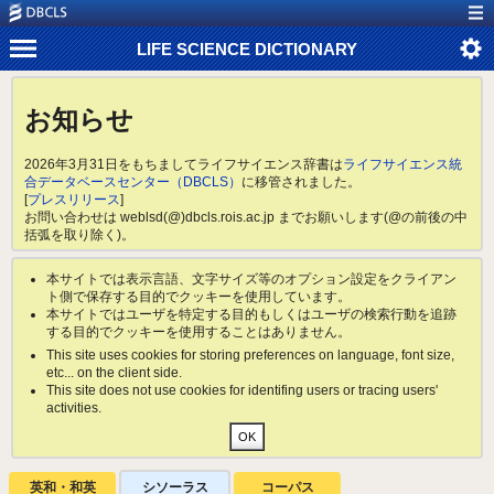
LIFE SCIENCE DICTIONARY
お知らせ
2026年3月31日をもちましてライフサイエンス辞書は
ライフサイエンス統
合データベースセンター（DBCLS）
に移管されました。
[
プレスリリース
]
お問い合わせは weblsd(@)dbcls.rois.ac.jp までお願いします(@の前後の中
括弧を取り除く)。
本サイトでは表示言語、文字サイズ等のオプション設定をクライアン
ト側で保存する目的でクッキーを使用しています。
本サイトではユーザを特定する目的もしくはユーザの検索行動を追跡
する目的でクッキーを使用することはありません。
This site uses cookies for storing preferences on language, font size,
etc... on the client side.
This site does not use cookies for identifing users or tracing users'
activities.
英和・和英
シソーラス
コーパス