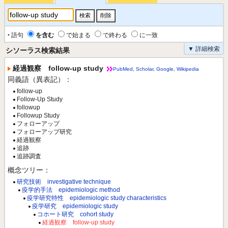
‣ 語句
を含む
で始まる
で終わる
に一致
▼ 詳細検索
シソーラス検索結果
経過観察 follow-up study
PubMed
,
Scholar
,
Google
,
Wikipedia
同義語（異表記）：
follow-up
Follow-Up Study
followup
Followup Study
フォローアップ
フォローアップ研究
経過観察
追跡
追跡調査
概念ツリー：
研究技術 investigative technique
疫学的手法 epidemiologic method
疫学研究特性 epidemiologic study characteristics
疫学研究 epidemiologic study
コホート研究 cohort study
経過観察 follow-up study