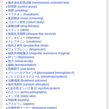
無作為化対照試験
(
randomized controlled trial
)
対照群
(
control group
)
喫煙
(
smoking
)
マラチオン
(
malathion
)
集団検診
(
mass screening
)
コホート研究
(
cohort study
)
薬物治療
(
drug therapy
)
ステント
(
stent
)
無病生存期間
(
disease-free survival
)
インタビュー
(
interview
)
クレアチニン
(
creatinine
)
前向き研究
(
prospective study
)
フェリプレシン
(
felypressin
)
磁気共鳴画像法
(
magnetic resonance imaging
)
抑うつ
(
depression
)
視力
(
visual acuity
)
移植
(
transplantation
)
危険因子
(
risk factor
)
グリコヘモグロビンA
(
glycosylated hemoglobin A
)
ジヒドロタキステロール
(
dihydrotachysterol
)
治療成績
(
treatment outcome
)
無作為割付
(
random allocation
)
C反応性タンパク質
(
C-reactive protein
)
心エコー
(
echocardiography
)
オッズ比
(
odds ratio
)
登録簿
(
registry
)
アスピリン
(
aspirin
)
生物学的マーカー
(
biological marker
)