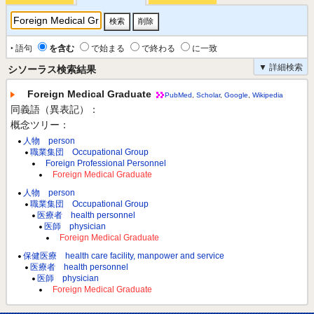
‣ 語句
を含む
で始まる
で終わる
に一致
▼ 詳細検索
シソーラス検索結果
Foreign Medical Graduate
PubMed
,
Scholar
,
Google
,
Wikipedia
同義語（異表記）：
概念ツリー：
人物 person
職業集団 Occupational Group
Foreign Professional Personnel
Foreign Medical Graduate
人物 person
職業集団 Occupational Group
医療者 health personnel
医師 physician
Foreign Medical Graduate
保健医療 health care facility, manpower and service
医療者 health personnel
医師 physician
Foreign Medical Graduate