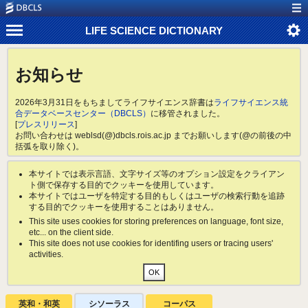
LIFE SCIENCE DICTIONARY
お知らせ
2026年3月31日をもちましてライフサイエンス辞書は
ライフサイエンス統
合データベースセンター（DBCLS）
に移管されました。
[
プレスリリース
]
お問い合わせは weblsd(@)dbcls.rois.ac.jp までお願いします(@の前後の中
括弧を取り除く)。
本サイトでは表示言語、文字サイズ等のオプション設定をクライアン
ト側で保存する目的でクッキーを使用しています。
本サイトではユーザを特定する目的もしくはユーザの検索行動を追跡
する目的でクッキーを使用することはありません。
This site uses cookies for storing preferences on language, font size,
etc... on the client side.
This site does not use cookies for identifing users or tracing users'
activities.
英和・和英
シソーラス
コーパス