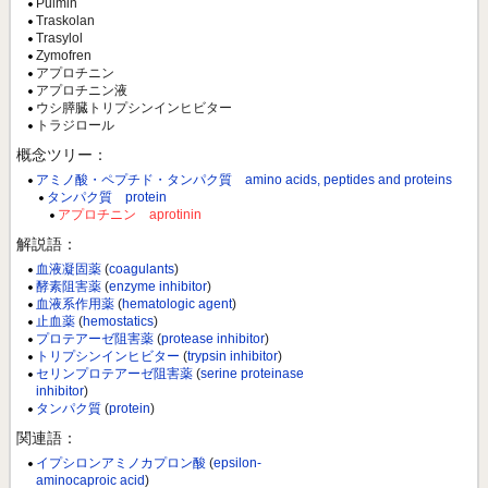
Pulmin
Traskolan
Trasylol
Zymofren
アプロチニン
アプロチニン液
ウシ膵臓トリプシンインヒビター
トラジロール
概念ツリー：
アミノ酸・ペプチド・タンパク質 amino acids, peptides and proteins
タンパク質 protein
アプロチニン aprotinin
解説語：
血液凝固薬
(
coagulants
)
酵素阻害薬
(
enzyme inhibitor
)
血液系作用薬
(
hematologic agent
)
止血薬
(
hemostatics
)
プロテアーゼ阻害薬
(
protease inhibitor
)
トリプシンインヒビター
(
trypsin inhibitor
)
セリンプロテアーゼ阻害薬
(
serine proteinase
inhibitor
)
タンパク質
(
protein
)
関連語：
イプシロンアミノカプロン酸
(
epsilon-
aminocaproic acid
)