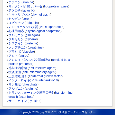
アラニン
(
alanine
)
リポタンパク質リパーゼ
(
lipoprotein lipase
)
第IX因子
(
factor IX
)
キモトリプシン
(
chymotrypsin
)
セルピン
(
serpin
)
ユビキチン
(
ubiquitin
)
VLDLリポタンパク質
(
VLDL lipoprotein
)
心理的順応
(
psychological adaptation
)
グルカゴン
(
glucagon
)
グリセリン
(
glycerol
)
システイン
(
cysteine
)
クレアチニン
(
creatinine
)
プラセボ
(
placebo
)
アミド
(
amide
)
アミロイドβタンパク質前駆体
(
amyloid beta-
protein precursor
)
感染症治療薬
(
anti-infective agent
)
抗炎症薬
(
anti-inflammatory agent
)
上皮増殖因子
(
epidermal growth factor
)
インターロイキン10
(
interleukin-10
)
リン酸塩
(
phosphate
)
アルギニン
(
arginine
)
トランスフォーミング増殖因子β
(
transforming
growth factor beta
)
サイトカイン
(
cytokine
)
Copyright
2026 ライフサイエンス統合データベースセンター