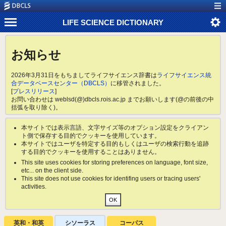
LIFE SCIENCE DICTIONARY
お知らせ
2026年3月31日をもちましてライフサイエンス辞書は
ライフサイエンス統
合データベースセンター（DBCLS）
に移管されました。
[
プレスリリース
]
お問い合わせは weblsd(@)dbcls.rois.ac.jp までお願いします(@の前後の中
括弧を取り除く)。
本サイトでは表示言語、文字サイズ等のオプション設定をクライアン
ト側で保存する目的でクッキーを使用しています。
本サイトではユーザを特定する目的もしくはユーザの検索行動を追跡
する目的でクッキーを使用することはありません。
This site uses cookies for storing preferences on language, font size,
etc... on the client side.
This site does not use cookies for identifing users or tracing users'
activities.
英和・和英
シソーラス
コーパス