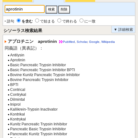
‣ 語句
を含む
で始まる
で終わる
に一致
▼ 詳細検索
シソーラス検索結果
アプロチニン aprotinin
PubMed
,
Scholar
,
Google
,
Wikipedia
同義語（異表記）：
Antilysin
Aprotinin
Basic Pancreatic Trypsin Inhibitor
Basic Pancreatic Trypsin Inhibitor BPTI
Bovine Kunitz Pancreatic Trypsin Inhibitor
Bovine Pancreatic Trypsin Inhibitor
BPTI
Contrical
Contrykal
Dilmintal
Iniprol
Kallikrein-Trypsin Inactivator
Kontrikal
Kontrykal
Kunitz Pancreatic Trypsin Inhibitor
Pancreatic Basic Trypsin Inhibitor
Pancreatic Kunitz Trypsin Inhibitor