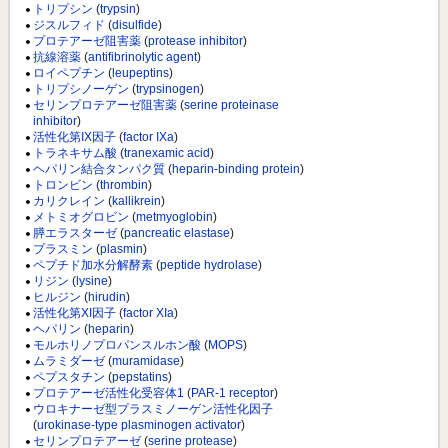
トリプシン
(
trypsin
)
ジスルフィド
(
disulfide
)
プロテアーゼ阻害薬
(
protease inhibitor
)
抗線溶薬
(
antifibrinolytic agent
)
ロイペプチン
(
leupeptins
)
トリプシノーゲン
(
trypsinogen
)
セリンプロテアーゼ阻害薬
(
serine proteinase
inhibitor
)
活性化第IX因子
(
factor IXa
)
トラネキサム酸
(
tranexamic acid
)
ヘパリン結合タンパク質
(
heparin-binding protein
)
トロンビン
(
thrombin
)
カリクレイン
(
kallikrein
)
メトミオグロビン
(
metmyoglobin
)
膵エラスターゼ
(
pancreatic elastase
)
プラスミン
(
plasmin
)
ペプチド加水分解酵素
(
peptide hydrolase
)
リジン
(
lysine
)
ヒルジン
(
hirudin
)
活性化第XI因子
(
factor XIa
)
ヘパリン
(
heparin
)
モルホリノプロパンスルホン酸
(
MOPS
)
ムラミダーゼ
(
muramidase
)
ペプスタチン
(
pepstatins
)
プロテアーゼ活性化受容体1
(
PAR-1 receptor
)
ウロキナーゼ型プラスミノーゲン活性化因子
(
urokinase-type plasminogen activator
)
セリンプロテアーゼ
(
serine protease
)