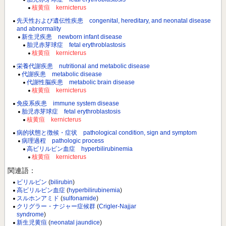
核黄疸 kernicterus
先天性および遺伝性疾患 congenital, hereditary, and neonatal disease
and abnormality
新生児疾患 newborn infant disease
胎児赤芽球症 fetal erythroblastosis
核黄疸 kernicterus
栄養代謝疾患 nutritional and metabolic disease
代謝疾患 metabolic disease
代謝性脳疾患 metabolic brain disease
核黄疸 kernicterus
免疫系疾患 immune system disease
胎児赤芽球症 fetal erythroblastosis
核黄疸 kernicterus
病的状態と徴候・症状 pathological condition, sign and symptom
病理過程 pathologic process
高ビリルビン血症 hyperbilirubinemia
核黄疸 kernicterus
関連語：
ビリルビン
(
bilirubin
)
高ビリルビン血症
(
hyperbilirubinemia
)
スルホンアミド
(
sulfonamide
)
クリグラー・ナジャー症候群
(
Crigler-Najjar
syndrome
)
新生児黄疸
(
neonatal jaundice
)