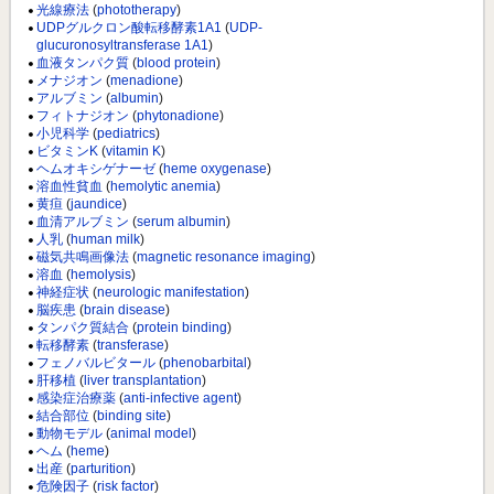
光線療法
(
phototherapy
)
UDPグルクロン酸転移酵素1A1
(
UDP-
glucuronosyltransferase 1A1
)
血液タンパク質
(
blood protein
)
メナジオン
(
menadione
)
アルブミン
(
albumin
)
フィトナジオン
(
phytonadione
)
小児科学
(
pediatrics
)
ビタミンK
(
vitamin K
)
ヘムオキシゲナーゼ
(
heme oxygenase
)
溶血性貧血
(
hemolytic anemia
)
黄疸
(
jaundice
)
血清アルブミン
(
serum albumin
)
人乳
(
human milk
)
磁気共鳴画像法
(
magnetic resonance imaging
)
溶血
(
hemolysis
)
神経症状
(
neurologic manifestation
)
脳疾患
(
brain disease
)
タンパク質結合
(
protein binding
)
転移酵素
(
transferase
)
フェノバルビタール
(
phenobarbital
)
肝移植
(
liver transplantation
)
感染症治療薬
(
anti-infective agent
)
結合部位
(
binding site
)
動物モデル
(
animal model
)
ヘム
(
heme
)
出産
(
parturition
)
危険因子
(
risk factor
)