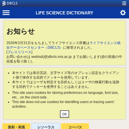
LIFE SCIENCE DICTIONARY
お知らせ
2026年3月31日をもちましてライフサイエンス辞書は
ライフサイエンス統
合データベースセンター（DBCLS）
に移管されました。
[
プレスリリース
]
お問い合わせは weblsd(@)dbcls.rois.ac.jp までお願いします(@の前後の中
括弧を取り除く)。
本サイトでは表示言語、文字サイズ等のオプション設定をクライアン
ト側で保存する目的でクッキーを使用しています。
本サイトではユーザを特定する目的もしくはユーザの検索行動を追跡
する目的でクッキーを使用することはありません。
This site uses cookies for storing preferences on language, font size,
etc... on the client side.
This site does not use cookies for identifing users or tracing users'
activities.
英和・和英
シソーラス
コーパス