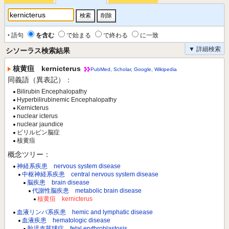
‣ 語句
を含む
で始まる
で終わる
に一致
▼ 詳細検索
シソーラス検索結果
核黄疸 kernicterus
PubMed
,
Scholar
,
Google
,
Wikipedia
同義語（異表記）：
Bilirubin Encephalopathy
Hyperbilirubinemic Encephalopathy
Kernicterus
nuclear icterus
nuclear jaundice
ビリルビン脳症
核黄疸
概念ツリー：
神経系疾患 nervous system disease
中枢神経系疾患 central nervous system disease
脳疾患 brain disease
代謝性脳疾患 metabolic brain disease
核黄疸 kernicterus
血液リンパ系疾患 hemic and lymphatic disease
血液疾患 hematologic disease
胎児赤芽球症 fetal erythroblastosis