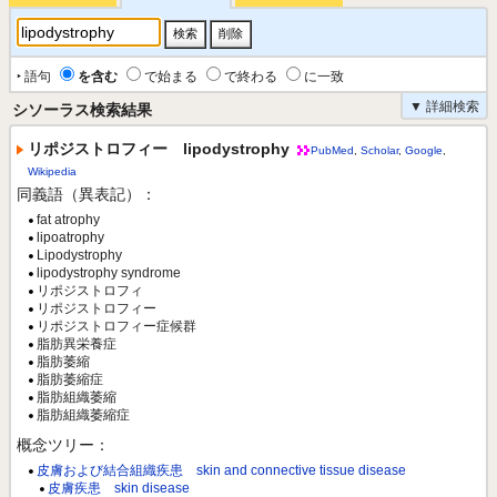
‣ 語句
を含む
で始まる
で終わる
に一致
▼ 詳細検索
シソーラス検索結果
リポジストロフィー lipodystrophy
PubMed
,
Scholar
,
Google
,
Wikipedia
同義語（異表記）：
fat atrophy
lipoatrophy
Lipodystrophy
lipodystrophy syndrome
リポジストロフィ
リポジストロフィー
リポジストロフィー症候群
脂肪異栄養症
脂肪萎縮
脂肪萎縮症
脂肪組織萎縮
脂肪組織萎縮症
概念ツリー：
皮膚および結合組織疾患 skin and connective tissue disease
皮膚疾患 skin disease