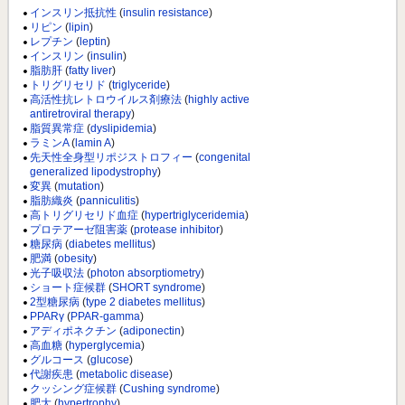
インスリン抵抗性
(
insulin resistance
)
リピン
(
lipin
)
レプチン
(
leptin
)
インスリン
(
insulin
)
脂肪肝
(
fatty liver
)
トリグリセリド
(
triglyceride
)
高活性抗レトロウイルス剤療法
(
highly active
antiretroviral therapy
)
脂質異常症
(
dyslipidemia
)
ラミンA
(
lamin A
)
先天性全身型リポジストロフィー
(
congenital
generalized lipodystrophy
)
変異
(
mutation
)
脂肪織炎
(
panniculitis
)
高トリグリセリド血症
(
hypertriglyceridemia
)
プロテアーゼ阻害薬
(
protease inhibitor
)
糖尿病
(
diabetes mellitus
)
肥満
(
obesity
)
光子吸収法
(
photon absorptiometry
)
ショート症候群
(
SHORT syndrome
)
2型糖尿病
(
type 2 diabetes mellitus
)
PPARγ
(
PPAR-gamma
)
アディポネクチン
(
adiponectin
)
高血糖
(
hyperglycemia
)
グルコース
(
glucose
)
代謝疾患
(
metabolic disease
)
クッシング症候群
(
Cushing syndrome
)
肥大
(
hypertrophy
)