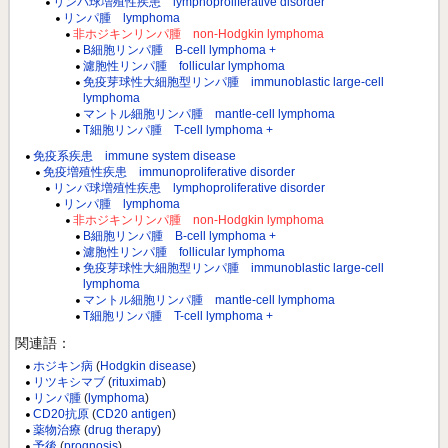
リンパ球増殖性疾患 lymphoproliferative disorder
リンパ腫 lymphoma
非ホジキンリンパ腫 non-Hodgkin lymphoma
B細胞リンパ腫 B-cell lymphoma +
濾胞性リンパ腫 follicular lymphoma
免疫芽球性大細胞型リンパ腫 immunoblastic large-cell
lymphoma
マントル細胞リンパ腫 mantle-cell lymphoma
T細胞リンパ腫 T-cell lymphoma +
免疫系疾患 immune system disease
免疫増殖性疾患 immunoproliferative disorder
リンパ球増殖性疾患 lymphoproliferative disorder
リンパ腫 lymphoma
非ホジキンリンパ腫 non-Hodgkin lymphoma
B細胞リンパ腫 B-cell lymphoma +
濾胞性リンパ腫 follicular lymphoma
免疫芽球性大細胞型リンパ腫 immunoblastic large-cell
lymphoma
マントル細胞リンパ腫 mantle-cell lymphoma
T細胞リンパ腫 T-cell lymphoma +
関連語：
ホジキン病
(
Hodgkin disease
)
リツキシマブ
(
rituximab
)
リンパ腫
(
lymphoma
)
CD20抗原
(
CD20 antigen
)
薬物治療
(
drug therapy
)
予後
(
prognosis
)