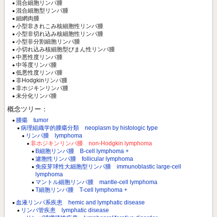
混合細胞リンパ腫
混合細胞型リンパ腫
細網肉腫
小型非きれこみ核細胞性リンパ腫
小型非切れ込み核細胞性リンパ腫
小型非分割細胞リンパ腫
小切れ込み核細胞型びまん性リンパ腫
中悪性度リンパ腫
中等度リンパ腫
低悪性度リンパ腫
非Hodgkinリンパ腫
非ホジキンリンパ腫
未分化リンパ腫
概念ツリー：
腫瘍 tumor
病理組織学的腫瘍分類 neoplasm by histologic type
リンパ腫 lymphoma
非ホジキンリンパ腫 non-Hodgkin lymphoma
B細胞リンパ腫 B-cell lymphoma +
濾胞性リンパ腫 follicular lymphoma
免疫芽球性大細胞型リンパ腫 immunoblastic large-cell
lymphoma
マントル細胞リンパ腫 mantle-cell lymphoma
T細胞リンパ腫 T-cell lymphoma +
血液リンパ系疾患 hemic and lymphatic disease
リンパ管疾患 lymphatic disease