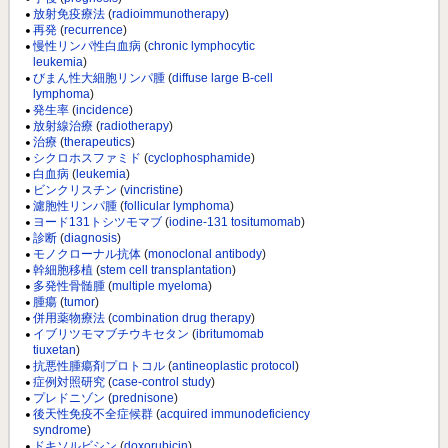
放射免疫療法
(
radioimmunotherapy
)
再発
(
recurrence
)
慢性リンパ性白血病
(
chronic lymphocytic
leukemia
)
びまん性大細胞リンパ腫
(
diffuse large B-cell
lymphoma
)
発生率
(
incidence
)
放射線治療
(
radiotherapy
)
治療
(
therapeutics
)
シクロホスファミド
(
cyclophosphamide
)
白血病
(
leukemia
)
ビンクリスチン
(
vincristine
)
濾胞性リンパ腫
(
follicular lymphoma
)
ヨード131トシツモマブ
(
iodine-131 tositumomab
)
診断
(
diagnosis
)
モノクローナル抗体
(
monoclonal antibody
)
幹細胞移植
(
stem cell transplantation
)
多発性骨髄腫
(
multiple myeloma
)
腫瘍
(
tumor
)
併用薬物療法
(
combination drug therapy
)
イブリツモマブチウキセタン
(
ibritumomab
tiuxetan
)
抗悪性腫瘍剤プロトコル
(
antineoplastic protocol
)
症例対照研究
(
case-control study
)
プレドニゾン
(
prednisone
)
後天性免疫不全症候群
(
acquired immunodeficiency
syndrome
)
ドキソルビシン
(
doxorubicin
)