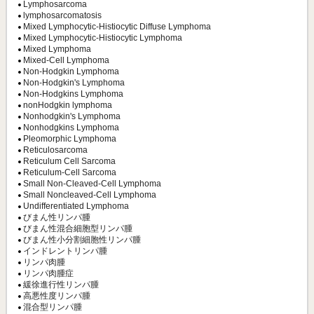
Lymphosarcoma
lymphosarcomatosis
Mixed Lymphocytic-Histiocytic Diffuse Lymphoma
Mixed Lymphocytic-Histiocytic Lymphoma
Mixed Lymphoma
Mixed-Cell Lymphoma
Non-Hodgkin Lymphoma
Non-Hodgkin's Lymphoma
Non-Hodgkins Lymphoma
nonHodgkin lymphoma
Nonhodgkin's Lymphoma
Nonhodgkins Lymphoma
Pleomorphic Lymphoma
Reticulosarcoma
Reticulum Cell Sarcoma
Reticulum-Cell Sarcoma
Small Non-Cleaved-Cell Lymphoma
Small Noncleaved-Cell Lymphoma
Undifferentiated Lymphoma
びまん性リンパ腫
びまん性混合細胞型リンパ腫
びまん性小分割細胞性リンパ腫
インドレントリンパ腫
リンパ肉腫
リンパ肉腫症
緩徐進行性リンパ腫
高悪性度リンパ腫
混合型リンパ腫