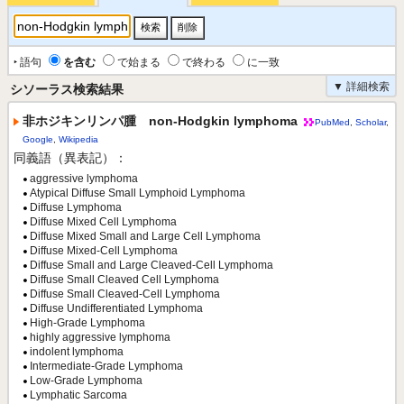
‣ 語句
を含む
で始まる
で終わる
に一致
▼ 詳細検索
シソーラス検索結果
非ホジキンリンパ腫 non-Hodgkin lymphoma
PubMed
,
Scholar
,
Google
,
Wikipedia
同義語（異表記）：
aggressive lymphoma
Atypical Diffuse Small Lymphoid Lymphoma
Diffuse Lymphoma
Diffuse Mixed Cell Lymphoma
Diffuse Mixed Small and Large Cell Lymphoma
Diffuse Mixed-Cell Lymphoma
Diffuse Small and Large Cleaved-Cell Lymphoma
Diffuse Small Cleaved Cell Lymphoma
Diffuse Small Cleaved-Cell Lymphoma
Diffuse Undifferentiated Lymphoma
High-Grade Lymphoma
highly aggressive lymphoma
indolent lymphoma
Intermediate-Grade Lymphoma
Low-Grade Lymphoma
Lymphatic Sarcoma