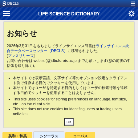
LIFE SCIENCE DICTIONARY
お知らせ
2026年3月31日をもちましてライフサイエンス辞書は
ライフサイエンス統
合データベースセンター（DBCLS）
に移管されました。
[
プレスリリース
]
お問い合わせは weblsd(@)dbcls.rois.ac.jp までお願いします(@の前後の中
括弧を取り除く)。
本サイトでは表示言語、文字サイズ等のオプション設定をクライアン
ト側で保存する目的でクッキーを使用しています。
本サイトではユーザを特定する目的もしくはユーザの検索行動を追跡
する目的でクッキーを使用することはありません。
This site uses cookies for storing preferences on language, font size,
etc... on the client side.
This site does not use cookies for identifing users or tracing users'
activities.
英和・和英
シソーラス
コーパス