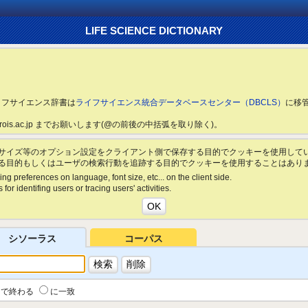
LIFE SCIENCE DICTIONARY
ライフサイエンス辞書は
ライフサイエンス統合データベースセンター（DBCLS）
に移
ls.rois.ac.jp までお願いします(@の前後の中括弧を取り除く)。
サイズ等のオプション設定をクライアント側で保存する目的でクッキーを使用して
る目的もしくはユーザの検索行動を追跡する目的でクッキーを使用することはあり
ing preferences on language, font size, etc... on the client side.
for identifing users or tracing users' activities.
シソーラス
コーパス
で終わる
に一致