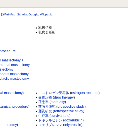
PubMed
,
Scholar
,
Google
,
Wikipedia
乳房切断
乳房切断術
procedure
astectomy +
al mastectomy
ectomy
us mastectomy
tic mastectomy
al mastectomy
)
エストロゲン受容体
(
estrogen receptor
)
薬物治療
(
drug therapy
)
罹患率
(
morbidity
)
 surgical procedure
)
前向き研究
(
prospective study
)
遡及研究
(
retrospective study
)
生存率
(
survival rate
)
ドキソルビシン
(
doxorubicin
)
phorectomy
)
フェリプレシン
(
felypressin
)