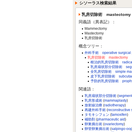
シソーラス検索結果
乳房切除術 mastectomy
同義語（異表記）：
Mammectomy
Mastectomy
乳房切除術
概念ツリー：
外科手術 operative surgical 
乳房切除術 mastectomy
根治的乳房切除術 radical m
乳房扇状部分切除術 segment
全乳房切除術 simple mast
皮下乳房切除術 subcutaneo
予防的乳房切除術 prophylac
関連語：
乳房扇状部分切除術
(
segment
乳房形成術
(
mammaplasty
)
放射線治療
(
radiotherapy
)
再建外科手術
(
reconstructive
タモキシフェン
(
tamoxifen
)
補助剤
(
pharmaceutic aid
)
卵巣摘出術
(
ovariectomy
)
卵管卵巣摘出術
(
salpingo-oo