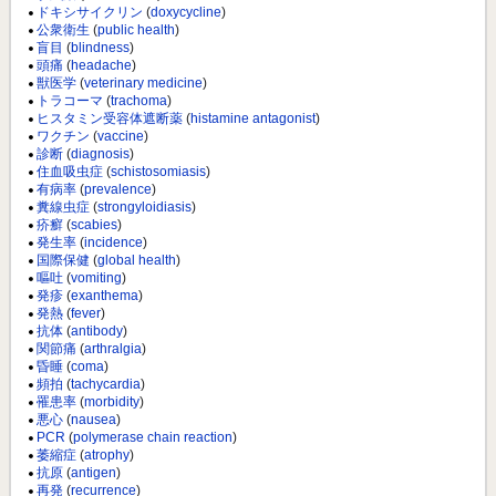
ドキシサイクリン
(
doxycycline
)
公衆衛生
(
public health
)
盲目
(
blindness
)
頭痛
(
headache
)
獣医学
(
veterinary medicine
)
トラコーマ
(
trachoma
)
ヒスタミン受容体遮断薬
(
histamine antagonist
)
ワクチン
(
vaccine
)
診断
(
diagnosis
)
住血吸虫症
(
schistosomiasis
)
有病率
(
prevalence
)
糞線虫症
(
strongyloidiasis
)
疥癬
(
scabies
)
発生率
(
incidence
)
国際保健
(
global health
)
嘔吐
(
vomiting
)
発疹
(
exanthema
)
発熱
(
fever
)
抗体
(
antibody
)
関節痛
(
arthralgia
)
昏睡
(
coma
)
頻拍
(
tachycardia
)
罹患率
(
morbidity
)
悪心
(
nausea
)
PCR
(
polymerase chain reaction
)
萎縮症
(
atrophy
)
抗原
(
antigen
)
再発
(
recurrence
)