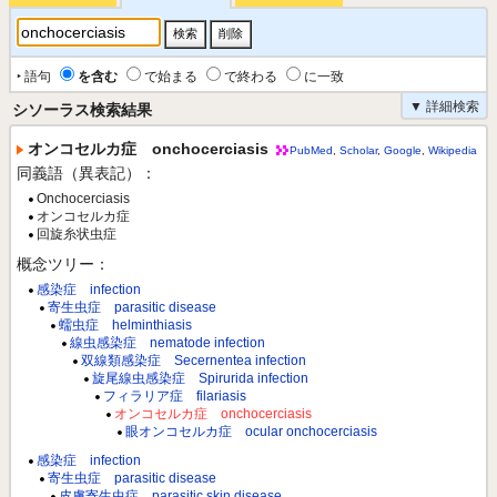
‣ 語句
を含む
で始まる
で終わる
に一致
▼ 詳細検索
シソーラス検索結果
オンコセルカ症 onchocerciasis
PubMed
,
Scholar
,
Google
,
Wikipedia
同義語（異表記）：
Onchocerciasis
オンコセルカ症
回旋糸状虫症
概念ツリー：
感染症 infection
寄生虫症 parasitic disease
蠕虫症 helminthiasis
線虫感染症 nematode infection
双線類感染症 Secernentea infection
旋尾線虫感染症 Spirurida infection
フィラリア症 filariasis
オンコセルカ症 onchocerciasis
眼オンコセルカ症 ocular onchocerciasis
感染症 infection
寄生虫症 parasitic disease
皮膚寄生虫症 parasitic skin disease