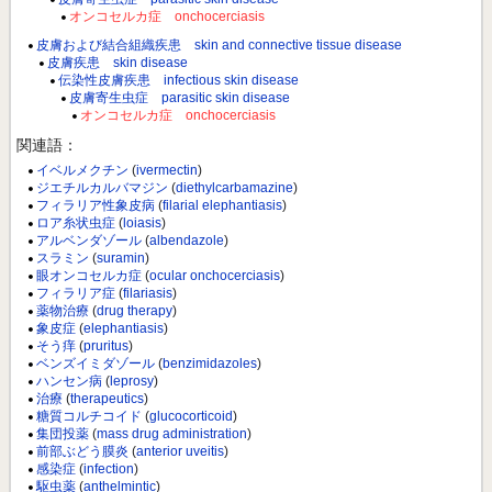
オンコセルカ症 onchocerciasis
皮膚および結合組織疾患 skin and connective tissue disease
皮膚疾患 skin disease
伝染性皮膚疾患 infectious skin disease
皮膚寄生虫症 parasitic skin disease
オンコセルカ症 onchocerciasis
関連語：
イベルメクチン
(
ivermectin
)
ジエチルカルバマジン
(
diethylcarbamazine
)
フィラリア性象皮病
(
filarial elephantiasis
)
ロア糸状虫症
(
loiasis
)
アルベンダゾール
(
albendazole
)
スラミン
(
suramin
)
眼オンコセルカ症
(
ocular onchocerciasis
)
フィラリア症
(
filariasis
)
薬物治療
(
drug therapy
)
象皮症
(
elephantiasis
)
そう痒
(
pruritus
)
ベンズイミダゾール
(
benzimidazoles
)
ハンセン病
(
leprosy
)
治療
(
therapeutics
)
糖質コルチコイド
(
glucocorticoid
)
集団投薬
(
mass drug administration
)
前部ぶどう膜炎
(
anterior uveitis
)
感染症
(
infection
)
駆虫薬
(
anthelmintic
)