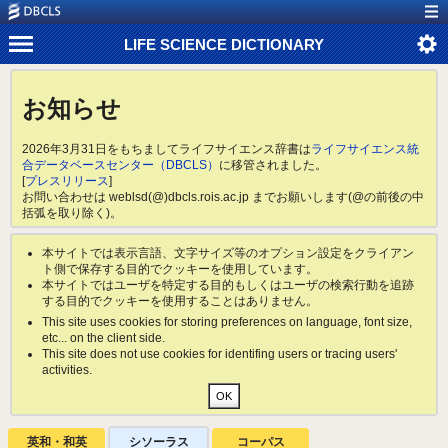
LIFE SCIENCE DICTIONARY
お知らせ
2026年3月31日をもちましてライフサイエンス辞書は
ライフサイエンス統
合データベースセンター（DBCLS）
に移管されました。
[
プレスリリース
]
お問い合わせは weblsd(@)dbcls.rois.ac.jp までお願いします(@の前後の中
括弧を取り除く)。
本サイトでは表示言語、文字サイズ等のオプション設定をクライアン
ト側で保存する目的でクッキーを使用しています。
本サイトではユーザを特定する目的もしくはユーザの検索行動を追跡
する目的でクッキーを使用することはありません。
This site uses cookies for storing preferences on language, font size,
etc... on the client side.
This site does not use cookies for identifing users or tracing users'
activities.
英和・和英
シソーラス
コーパス