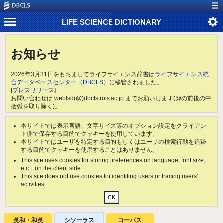
LIFE SCIENCE DICTIONARY
お知らせ
2026年3月31日をもちましてライフサイエンス辞書は
ライフサイエンス統
合データベースセンター（DBCLS）
に移管されました。
[
プレスリリース
]
お問い合わせは weblsd(@)dbcls.rois.ac.jp までお願いします(@の前後の中
括弧を取り除く)。
本サイトでは表示言語、文字サイズ等のオプション設定をクライアン
ト側で保存する目的でクッキーを使用しています。
本サイトではユーザを特定する目的もしくはユーザの検索行動を追跡
する目的でクッキーを使用することはありません。
This site uses cookies for storing preferences on language, font size,
etc... on the client side.
This site does not use cookies for identifing users or tracing users'
activities.
英和・和英
シソーラス
コーパス