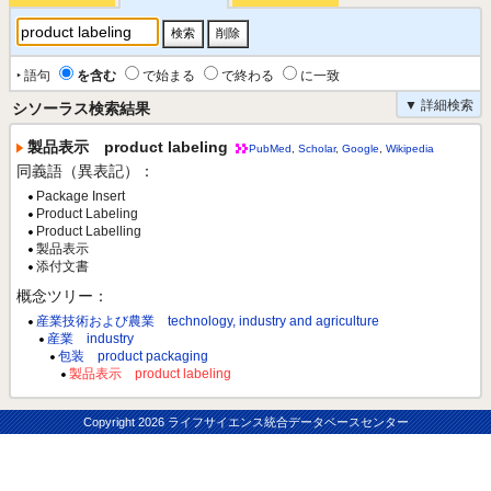
‣ 語句
を含む
で始まる
で終わる
に一致
▼ 詳細検索
シソーラス検索結果
製品表示 product labeling
PubMed
,
Scholar
,
Google
,
Wikipedia
同義語（異表記）：
Package Insert
Product Labeling
Product Labelling
製品表示
添付文書
概念ツリー：
産業技術および農業 technology, industry and agriculture
産業 industry
包装 product packaging
製品表示 product labeling
Copyright
2026 ライフサイエンス統合データベースセンター