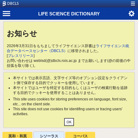
LIFE SCIENCE DICTIONARY
お知らせ
2026年3月31日をもちましてライフサイエンス辞書は
ライフサイエンス統
合データベースセンター（DBCLS）
に移管されました。
[
プレスリリース
]
お問い合わせは weblsd(@)dbcls.rois.ac.jp までお願いします(@の前後の中
括弧を取り除く)。
本サイトでは表示言語、文字サイズ等のオプション設定をクライアン
ト側で保存する目的でクッキーを使用しています。
本サイトではユーザを特定する目的もしくはユーザの検索行動を追跡
する目的でクッキーを使用することはありません。
This site uses cookies for storing preferences on language, font size,
etc... on the client side.
This site does not use cookies for identifing users or tracing users'
activities.
英和・和英
シソーラス
コーパス