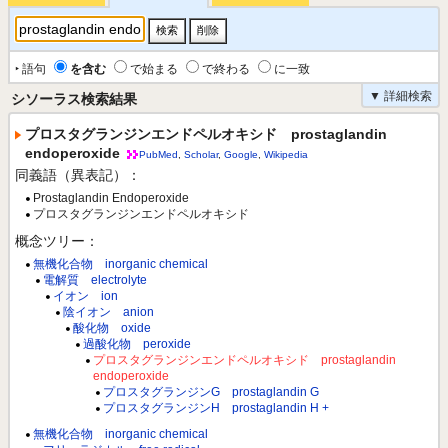
‣ 語句
を含む
で始まる
で終わる
に一致
▼ 詳細検索
シソーラス検索結果
プロスタグランジンエンドペルオキシド prostaglandin
endoperoxide
PubMed
,
Scholar
,
Google
,
Wikipedia
同義語（異表記）：
Prostaglandin Endoperoxide
プロスタグランジンエンドペルオキシド
概念ツリー：
無機化合物 inorganic chemical
電解質 electrolyte
イオン ion
陰イオン anion
酸化物 oxide
過酸化物 peroxide
プロスタグランジンエンドペルオキシド prostaglandin
endoperoxide
プロスタグランジンG prostaglandin G
プロスタグランジンH prostaglandin H +
無機化合物 inorganic chemical