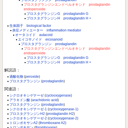
プロスタグランジン prostaglandin
プロスタグランジンエンドペルオキシド prostaglandin
endoperoxide
プロスタグランジンG prostaglandin G
プロスタグランジンH prostaglandin H +
生体因子 biological factor
炎症メディエーター inflammation mediator
オータコイド autacoid
エイコサノイド eicosanoid
プロスタグランジン prostaglandin
プロスタグランジンエンドペルオキシド prostaglandin
endoperoxide
プロスタグランジンG prostaglandin G
プロスタグランジンH prostaglandin H +
解説語：
過酸化物
(
peroxide
)
プロスタグランジン
(
prostaglandin
)
関連語：
シクロオキシゲナーゼ
(
cyclooxygenase
)
アラキドン酸
(
arachidonic acid
)
プロスタグランジン
(
prostaglandin
)
シクロオキシゲナーゼ-1
(
cyclooxygenase-1
)
プロスタグランジンH2
(
prostaglandin H2
)
シクロオキシゲナーゼ-2
(
cyclooxygenase-2
)
トロンボキサンA2
(
thromboxane A2
)
トロンボキサン
(
thromboxane
)