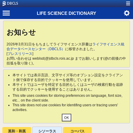
LIFE SCIENCE DICTIONARY
お知らせ
2026年3月31日をもちましてライフサイエンス辞書は
ライフサイエンス統
合データベースセンター（DBCLS）
に移管されました。
[
プレスリリース
]
お問い合わせは weblsd(@)dbcls.rois.ac.jp までお願いします(@の前後の中
括弧を取り除く)。
本サイトでは表示言語、文字サイズ等のオプション設定をクライアン
ト側で保存する目的でクッキーを使用しています。
本サイトではユーザを特定する目的もしくはユーザの検索行動を追跡
する目的でクッキーを使用することはありません。
This site uses cookies for storing preferences on language, font size,
etc... on the client side.
This site does not use cookies for identifing users or tracing users'
activities.
英和・和英
シソーラス
コーパス