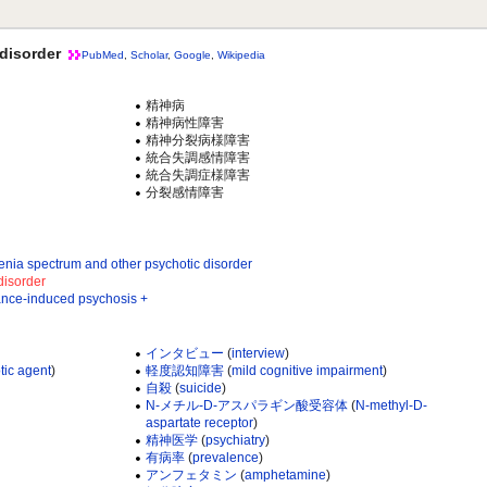
isorder
PubMed
,
Scholar
,
Google
,
Wikipedia
精神病
精神病性障害
精神分裂病様障害
統合失調感情障害
統合失調症様障害
分裂感情障害
pectrum and other psychotic disorder
sorder
induced psychosis +
インタビュー
(
interview
)
tic agent
)
軽度認知障害
(
mild cognitive impairment
)
自殺
(
suicide
)
N-メチル-D-アスパラギン酸受容体
(
N-methyl-D-
aspartate receptor
)
精神医学
(
psychiatry
)
有病率
(
prevalence
)
アンフェタミン
(
amphetamine
)