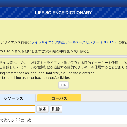
LIFE SCIENCE DICTIONARY
ライフサイエンス辞書は
ライフサイエンス統合データベースセンター（DBCLS）
に移
ls.rois.ac.jp までお願いします(@の前後の中括弧を取り除く)。
サイズ等のオプション設定をクライアント側で保存する目的でクッキーを使用して
る目的もしくはユーザの検索行動を追跡する目的でクッキーを使用することはあり
ing preferences on language, font size, etc... on the client side.
for identifing users or tracing users' activities.
シソーラス
コーパス
で終わる
に一致