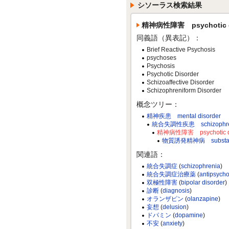
シソーラス検索結果
精神病性障害 psychotic d
同義語（異表記）：
Brief Reactive Psychosis
psychoses
Psychosis
Psychotic Disorder
Schizoaffective Disorder
Schizophreniform Disorder
概念ツリー：
精神疾患 mental disorder
統合失調性疾患 schizophrenia s
精神病性障害 psychotic di
物質誘発精神病 substance-
関連語：
統合失調症
(
schizophrenia
)
統合失調症治療薬
(
antipsycho
双極性障害
(
bipolar disorder
)
診断
(
diagnosis
)
オランザピン
(
olanzapine
)
妄想
(
delusion
)
ドパミン
(
dopamine
)
不安
(
anxiety
)