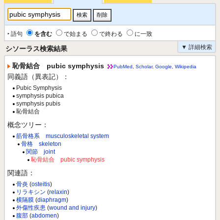
‣ 語句
を含む
で始まる
で終わる
に一致
▼ 詳細検索
シソーラス検索結果
恥骨結合 pubic symphysis
PubMed
,
Scholar
,
Google
,
Wikipedia
同義語（異表記）：
Pubic Symphysis
symphysis pubica
symphysis pubis
恥骨結合
概念ツリー：
筋骨格系 musculoskeletal system
骨格 skeleton
関節 joint
恥骨結合 pubic symphysis
関連語：
骨炎
(
osteitis
)
リラキシン
(
relaxin
)
横隔膜
(
diaphragm
)
外傷性疾患
(
wound and injury
)
腹部
(
abdomen
)