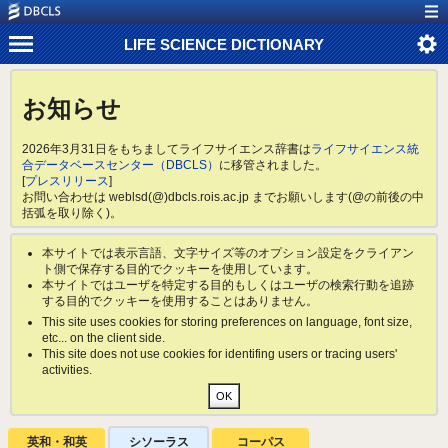
LIFE SCIENCE DICTIONARY
お知らせ
2026年3月31日をもちましてライフサイエンス辞書は
ライフサイエンス統
合データベースセンター（DBCLS）
に移管されました。
[
プレスリリース
]
お問い合わせは weblsd(@)dbcls.rois.ac.jp までお願いします(@の前後の中
括弧を取り除く)。
本サイトでは表示言語、文字サイズ等のオプション設定をクライアン
ト側で保存する目的でクッキーを使用しています。
本サイトではユーザを特定する目的もしくはユーザの検索行動を追跡
する目的でクッキーを使用することはありません。
This site uses cookies for storing preferences on language, font size,
etc... on the client side.
This site does not use cookies for identifing users or tracing users'
activities.
英和・和英
シソーラス
コーパス