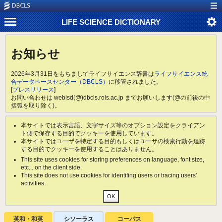
LIFE SCIENCE DICTIONARY
お知らせ
2026年3月31日をもちましてライフサイエンス辞書は
ライフサイエンス統
合データベースセンター（DBCLS）
に移管されました。
[
プレスリリース
]
お問い合わせは weblsd(@)dbcls.rois.ac.jp までお願いします(@の前後の中
括弧を取り除く)。
本サイトでは表示言語、文字サイズ等のオプション設定をクライアン
ト側で保存する目的でクッキーを使用しています。
本サイトではユーザを特定する目的もしくはユーザの検索行動を追跡
する目的でクッキーを使用することはありません。
This site uses cookies for storing preferences on language, font size,
etc... on the client side.
This site does not use cookies for identifing users or tracing users'
activities.
英和・和英
シソーラス
コーパス