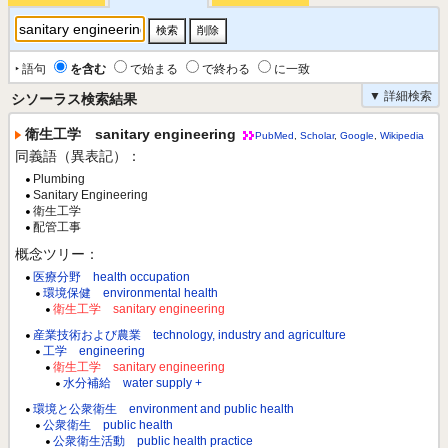
‣ 語句
を含む
で始まる
で終わる
に一致
▼ 詳細検索
シソーラス検索結果
衛生工学 sanitary engineering
PubMed
,
Scholar
,
Google
,
Wikipedia
同義語（異表記）：
Plumbing
Sanitary Engineering
衛生工学
配管工事
概念ツリー：
医療分野 health occupation
環境保健 environmental health
衛生工学 sanitary engineering
産業技術および農業 technology, industry and agriculture
工学 engineering
衛生工学 sanitary engineering
水分補給 water supply +
環境と公衆衛生 environment and public health
公衆衛生 public health
公衆衛生活動 public health practice