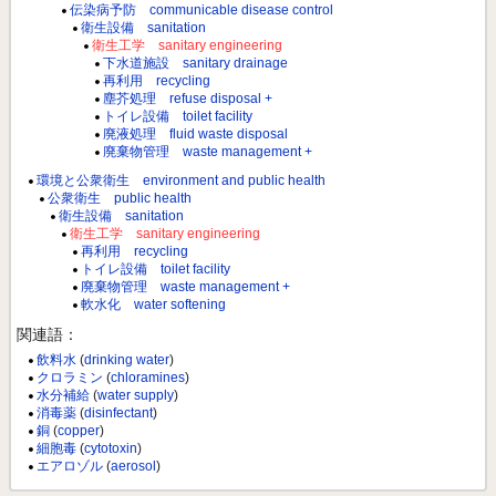
伝染病予防 communicable disease control
衛生設備 sanitation
衛生工学 sanitary engineering
下水道施設 sanitary drainage
再利用 recycling
塵芥処理 refuse disposal +
トイレ設備 toilet facility
廃液処理 fluid waste disposal
廃棄物管理 waste management +
環境と公衆衛生 environment and public health
公衆衛生 public health
衛生設備 sanitation
衛生工学 sanitary engineering
再利用 recycling
トイレ設備 toilet facility
廃棄物管理 waste management +
軟水化 water softening
関連語：
飲料水
(
drinking water
)
クロラミン
(
chloramines
)
水分補給
(
water supply
)
消毒薬
(
disinfectant
)
銅
(
copper
)
細胞毒
(
cytotoxin
)
エアロゾル
(
aerosol
)