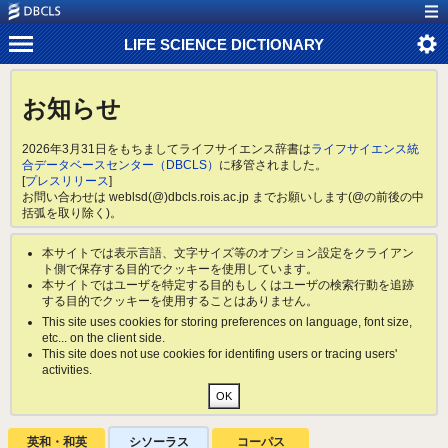
LIFE SCIENCE DICTIONARY
お知らせ
2026年3月31日をもちましてライフサイエンス辞書は
ライフサイエンス統
合データベースセンター（DBCLS）
に移管されました。
[
プレスリリース
]
お問い合わせは weblsd(@)dbcls.rois.ac.jp までお願いします(@の前後の中
括弧を取り除く)。
本サイトでは表示言語、文字サイズ等のオプション設定をクライアン
ト側で保存する目的でクッキーを使用しています。
本サイトではユーザを特定する目的もしくはユーザの検索行動を追跡
する目的でクッキーを使用することはありません。
This site uses cookies for storing preferences on language, font size,
etc... on the client side.
This site does not use cookies for identifing users or tracing users'
activities.
英和・和英
シソーラス
コーパス