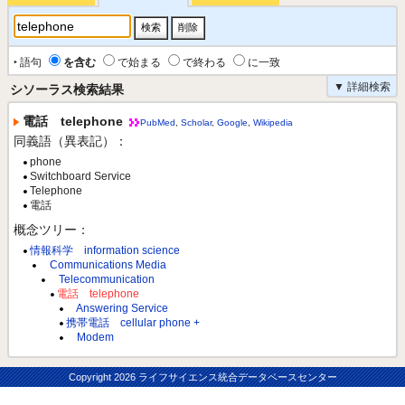
‣ 語句
を含む
で始まる
で終わる
に一致
▼ 詳細検索
シソーラス検索結果
電話 telephone
PubMed
,
Scholar
,
Google
,
Wikipedia
同義語（異表記）：
phone
Switchboard Service
Telephone
電話
概念ツリー：
情報科学 information science
Communications Media
Telecommunication
電話 telephone
Answering Service
携帯電話 cellular phone +
Modem
Copyright
2026 ライフサイエンス統合データベースセンター