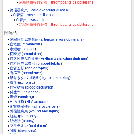
閉塞性血栓血管炎 thromboangiitis obliterans
循環器疾患 cardiovascular disease
血管病 vascular disease
血管炎 vasculitis
閉塞性血栓血管炎 thromboangiitis obliterans
関連語：
閉塞性動脈硬化症
(
arteriosclerosis obliterans
)
血栓症
(
thrombosis
)
喫煙者
(
smoker
)
切断術
(
amputation
)
持久性隆起性紅斑
(
Erythema elevatum diutinum
)
血栓性静脈炎
(
thrombophlebitis
)
血管造影
(
angiography
)
有病率
(
prevalence
)
紙巻きタバコ喫煙
(
cigarette smoking
)
虚血
(
ischemia
)
血液循環
(
blood circulation
)
発生率
(
incidence
)
喫煙
(
smoking
)
HLA抗原
(
HLA antigen
)
粥状動脈硬化
(
atherosclerosis
)
外傷性疾患
(
wound and injury
)
妊娠
(
pregnancy
)
組織診
(
biopsy
)
マラチオン
(
malathion
)
診断
(
diagnosis
)