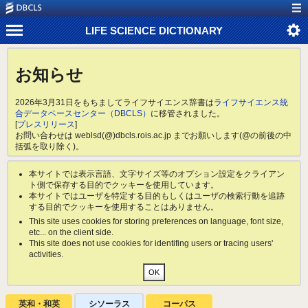
LIFE SCIENCE DICTIONARY
お知らせ
2026年3月31日をもちましてライフサイエンス辞書は
ライフサイエンス統
合データベースセンター（DBCLS）
に移管されました。
[
プレスリリース
]
お問い合わせは weblsd(@)dbcls.rois.ac.jp までお願いします(@の前後の中
括弧を取り除く)。
本サイトでは表示言語、文字サイズ等のオプション設定をクライアン
ト側で保存する目的でクッキーを使用しています。
本サイトではユーザを特定する目的もしくはユーザの検索行動を追跡
する目的でクッキーを使用することはありません。
This site uses cookies for storing preferences on language, font size,
etc... on the client side.
This site does not use cookies for identifing users or tracing users'
activities.
英和・和英
シソーラス
コーパス