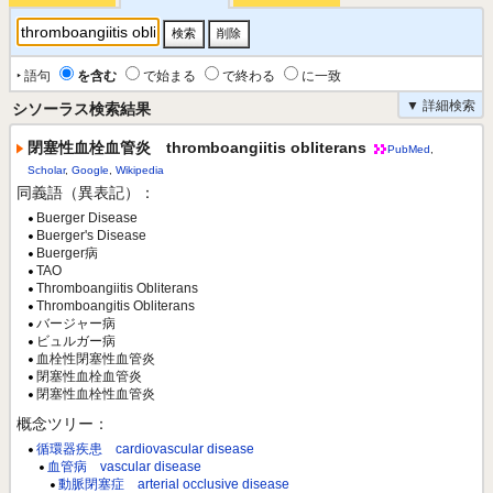
‣ 語句
を含む
で始まる
で終わる
に一致
▼ 詳細検索
シソーラス検索結果
閉塞性血栓血管炎 thromboangiitis obliterans
PubMed
,
Scholar
,
Google
,
Wikipedia
同義語（異表記）：
Buerger Disease
Buerger's Disease
Buerger病
TAO
Thromboangiitis Obliterans
Thromboangitis Obliterans
バージャー病
ビュルガー病
血栓性閉塞性血管炎
閉塞性血栓血管炎
閉塞性血栓性血管炎
概念ツリー：
循環器疾患 cardiovascular disease
血管病 vascular disease
動脈閉塞症 arterial occlusive disease